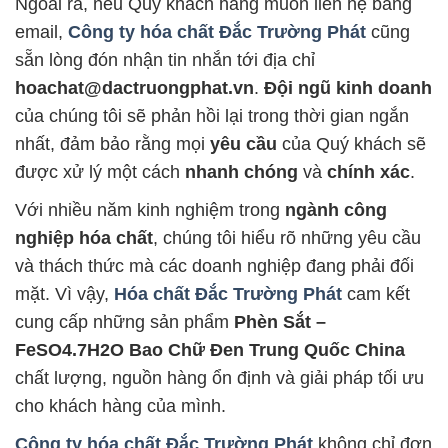
Ngoài ra, nếu Quý khách hàng muốn liên hệ bằng
email,
Công ty hóa chất Đắc Trường Phát
cũng
sẵn lòng đón nhận tin nhắn tới địa chỉ
hoachat@dactruongphat.vn
.
Đội ngũ kinh doanh
của chúng tôi sẽ phản hồi lại trong thời gian ngắn
nhất, đảm bảo rằng mọi
yêu cầu
của Quý khách sẽ
được xử lý một cách
nhanh chóng
và
chính xác
.
Với nhiều năm kinh nghiệm trong
ngành công
nghiệp hóa chất
, chúng tôi hiểu rõ những yêu cầu
và thách thức mà các doanh nghiệp đang phải đối
mặt. Vì vậy,
Hóa chất Đắc Trường Phát
cam kết
cung cấp những sản phẩm
Phèn Sắt –
FeSO4.7H2O Bao Chữ Đen Trung Quốc China
chất lượng, nguồn hàng ổn định và giải pháp tối ưu
cho khách hàng của mình.
Công ty hóa chất Đắc Trường Phát
không chỉ đơn