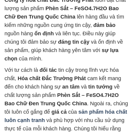
Công ty hóa chất Đắc Trường Phát
luôn đặt chất
lượng sản phẩm
Phèn Sắt – FeSO4.7H2O Bao
Chữ Đen Trung Quốc China
lên hàng đầu và tìm
kiếm những nguồn cung ứng tin cậy,
đảm bảo
nguồn hàng
ổn định
và liên tục. Điều này giúp
chúng tôi đảm bảo sự
đáng tin cậy
và ổn định về
sản phẩm, giúp khách hàng yên tâm với
sự lựa
chọn
của mình.
Với tư cách là
đối tác
tin cậy trong lĩnh vực hóa
chất,
Hóa chất Đắc Trường Phát
cam kết mang
đến cho khách hàng sự
an tâm
và
tin tưởng
về
chất lượng sản phẩm
Phèn Sắt – FeSO4.7H2O
Bao Chữ Đen Trung Quốc China
. Ngoài ra, chúng
tôi luôn cố gắng để
giá cả
của
sản phẩm hóa chất
luôn cạnh tranh
và phù hợp với nhu cầu sử dụng
thực tế của mỗi khách hàng. Chúng tôi hiểu rằng