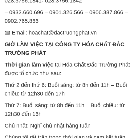
028.3756.1841- 028.3756.1842
– 0932.660.696 – 0901.326.566 – 0906.387.866 –
0902.765.866
📧 Email: hoachat@dactruongphat.vn
GIỜ LÀM VIỆC TẠI CÔNG TY HÓA CHẤT ĐẮC
TRƯỜNG PHÁT
Thời gian làm việc
tại Hóa Chất Đắc Trường Phát
được tổ chức như sau:
Thứ 2 đến thứ 6: Buổi sáng: từ 8h đến 11h – Buổi
chiều: từ 12h30 đến 17h
Thứ 7: Buổi sáng: từ 8h đến 11h – Buổi chiều: từ
12h30 đến 16h
Chủ nhật: Nghỉ chủ nhật hàng tuần
Chúng tôi rất trân trọng thời gian và cam kết tuân