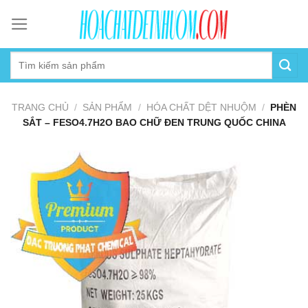
Skip
to
content
TRANG CHỦ
/
SẢN PHẨM
/
HÓA CHẤT DỆT NHUỘM
/
PHÈN
SẮT – FESO4.7H2O BAO CHỮ ĐEN TRUNG QUỐC CHINA