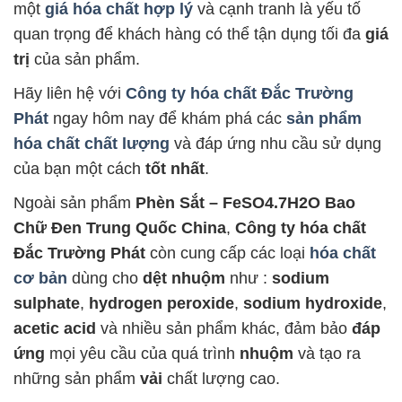
một
giá hóa chất hợp lý
và cạnh tranh là yếu tố
quan trọng để khách hàng có thể tận dụng tối đa
giá
trị
của sản phẩm.
Hãy liên hệ với
Công ty hóa chất Đắc Trường
Phát
ngay hôm nay để khám phá các
sản phẩm
hóa chất chất lượng
và đáp ứng nhu cầu sử dụng
của bạn một cách
tốt nhất
.
Ngoài sản phẩm
Phèn Sắt – FeSO4.7H2O Bao
Chữ Đen Trung Quốc China
,
Công ty hóa chất
Đắc Trường Phát
còn cung cấp các loại
hóa chất
cơ bản
dùng cho
dệt nhuộm
như :
sodium
sulphate
,
hydrogen peroxide
,
sodium hydroxide
,
acetic acid
và nhiều sản phẩm khác, đảm bảo
đáp
ứng
mọi yêu cầu của quá trình
nhuộm
và tạo ra
những sản phẩm
vải
chất lượng cao.