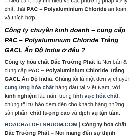
– Nếu cần, hãy tìm hiểu về các phương pháp xử lý
chất thải
PAC – Polyaluminium Chloride
an toàn
và thích hợp.
Công ty chuyên kinh doanh – cung cấp
PAC – Polyaluminium Chloride Trắng
GACL Ấn Độ India ở đâu ?
Công ty hóa chất Đắc Trường Phát
là Nơi bán &
cung cấp
PAC – Polyaluminium Chloride Trắng
GACL Ấn Độ India
. Chúng tôi là một đơn vị chuyên
cung ứng hóa chất
hàng đầu tại Việt Nam, với
kinh nghiệm
lâu năm trong
lĩnh vực hóa chất
,
chúng tôi tự hào đem đến cho khách hàng những
sản phẩm
chất lượng cao
và
dịch vụ tận tâm
.
HOACHATDETNHUOM.COM
| Công ty hóa chất
Đắc Trường Phát – Nơi mang đến sự thịnh