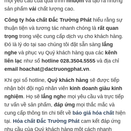
mọi yêu cầu của quá trình
nhuộm
và tạo ra những
sản phẩm
vải
chất lượng cao.
Công ty hóa chất Đắc Trường Phát
hiểu rằng sự
thuận tiện và tương tác nhanh chóng là
rất quan
trọng
trong việc cung cấp dịch vụ cho khách hàng.
Đó là lý do tại sao chúng tôi đặt sẵn sàng
lắng
nghe
và phục vụ Quý khách hàng qua các
kênh
liên lạc
như số
hotline 028.3504.5555
và địa chỉ
email hoachat@dactruongphat.vn
.
Khi gọi số hotline,
Quý khách hàng
sẽ được tiếp
nhận bởi đội ngũ nhân viên
kinh doanh giàu kinh
nghiệm
. Họ sẽ
lắng ngh
e mọi yêu cầu và trực tiếp
tư vấn về sản phẩm,
đáp ứng
mọi thắc mắc và
cung cấp thông tin chi tiết về
báo giá hóa chất
hiện
tại.
Hóa chất Đắc Trường Phát
cam kết đáp ứng
nhu cầu của Quý khách hàng một cách nhanh