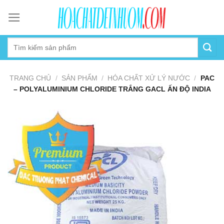
Skip
to
content
TRANG CHỦ
/
SẢN PHẨM
/
HÓA CHẤT XỬ LÝ NƯỚC
/
PAC
– POLYALUMINIUM CHLORIDE TRẮNG GACL ẤN ĐỘ INDIA