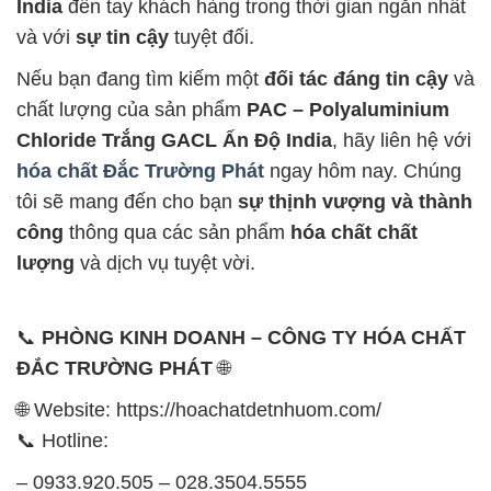
India
đến tay khách hàng trong thời gian ngắn nhất
và với
sự tin cậy
tuyệt đối.
Nếu bạn đang tìm kiếm một
đối tác đáng tin cậy
và
chất lượng của sản phẩm
PAC – Polyaluminium
Chloride Trắng GACL Ấn Độ India
, hãy liên hệ với
hóa chất Đắc Trường Phát
ngay hôm nay. Chúng
tôi sẽ mang đến cho bạn
sự thịnh vượng và thành
công
thông qua các sản phẩm
hóa chất chất
lượng
và dịch vụ tuyệt vời.
📞
PHÒNG KINH DOANH – CÔNG TY HÓA CHẤT
ĐẮC TRƯỜNG PHÁT
🌐
🌐 Website: https://hoachatdetnhuom.com/
📞 Hotline:
– 0933.920.505 – 028.3504.5555