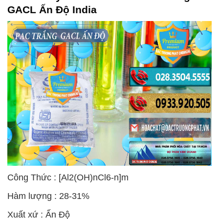
GACL Ấn Độ India
Công Thức : [Al2(OH)nCl6-n]m
Hàm lượng : 28-31%
Xuất xứ : Ấn Độ