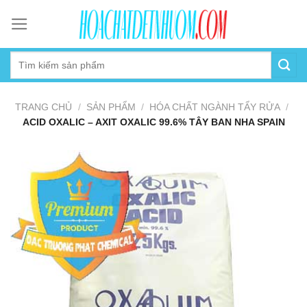
Skip
to
content
TRANG CHỦ
/
SẢN PHẨM
/
HÓA CHẤT NGÀNH TẨY RỬA
/
ACID OXALIC – AXIT OXALIC 99.6% TÂY BAN NHA SPAIN