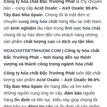
Công ty hóa chất Đắc Trường Phát
là Cty chuyên
bán – cung cấp
Acid Oxalic – Axit Oxalic 99.6%
Tây Ban Nha Spain
. Chúng tôi là một đơn vị
chuyên
cung ứng hóa chất
hàng đầu tại Việt Nam,
với
kinh nghiệm
lâu năm trong
lĩnh vực hóa chất
,
chúng tôi tự hào đem đến cho khách hàng những
sản phẩm
chất lượng cao
và
dịch vụ tận tâm
.
HOACHATDETNHUOM.COM
| Công ty hóa chất
Đắc Trường Phát – Nơi mang đến sự thịnh
vượng và thành công trong ngành hóa chất
Công ty hóa chất Đắc Trường Phát
luôn đặt chất
lượng sản phẩm
Acid Oxalic – Axit Oxalic 99.6%
Tây Ban Nha Spain
lên hàng đầu và tìm kiếm
những nguồn cung ứng tin cậy,
đảm bảo
nguồn
hàng
ổn định
và liên tục. Điều này giúp chúng tôi
đảm bảo sự
đáng tin cậy
và ổn định về sản phẩm,