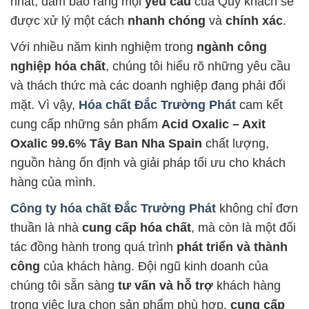
nhất, đảm bảo rằng mọi
yêu cầu
của Quý khách sẽ
được xử lý một cách
nhanh chóng
và
chính xác
.
Với nhiều năm kinh nghiệm trong
ngành công
nghiệp hóa chất
, chúng tôi hiểu rõ những yêu cầu
và thách thức mà các doanh nghiệp đang phải đối
mặt. Vì vậy,
Hóa chất Đắc Trường Phát
cam kết
cung cấp những sản phẩm
Acid Oxalic – Axit
Oxalic 99.6% Tây Ban Nha Spain
chất lượng,
nguồn hàng ổn định và giải pháp tối ưu cho khách
hàng của mình.
Công ty hóa chất Đắc Trường Phát
không chỉ đơn
thuần là nhà
cung cấp hóa chất
, mà còn là một đối
tác đồng hành trong quá trình
phát triển và thành
công
của khách hàng. Đội ngũ kinh doanh của
chúng tôi sẵn sàng
tư vấn và hỗ trợ
khách hàng
trong việc lựa chọn sản phẩm phù hợp,
cung cấp