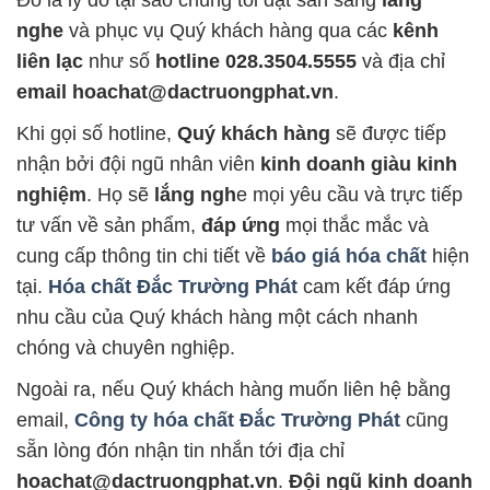
Đó là lý do tại sao chúng tôi đặt sẵn sàng
lắng
nghe
và phục vụ Quý khách hàng qua các
kênh
liên lạc
như số
hotline 028.3504.5555
và địa chỉ
email hoachat@dactruongphat.vn
.
Khi gọi số hotline,
Quý khách hàng
sẽ được tiếp
nhận bởi đội ngũ nhân viên
kinh doanh giàu kinh
nghiệm
. Họ sẽ
lắng ngh
e mọi yêu cầu và trực tiếp
tư vấn về sản phẩm,
đáp ứng
mọi thắc mắc và
cung cấp thông tin chi tiết về
báo giá hóa chất
hiện
tại.
Hóa chất Đắc Trường Phát
cam kết đáp ứng
nhu cầu của Quý khách hàng một cách nhanh
chóng và chuyên nghiệp.
Ngoài ra, nếu Quý khách hàng muốn liên hệ bằng
email,
Công ty hóa chất Đắc Trường Phát
cũng
sẵn lòng đón nhận tin nhắn tới địa chỉ
hoachat@dactruongphat.vn
.
Đội ngũ kinh doanh