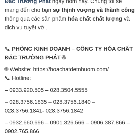
Đắc Trường Phát
ngay hôm nay. Chúng tôi sẽ
mang đến cho bạn
sự thịnh vượng và thành công
thông qua các sản phẩm
hóa chất chất lượng
và
dịch vụ tuyệt vời.
📞
PHÒNG KINH DOANH – CÔNG TY HÓA CHẤT
ĐẮC TRƯỜNG PHÁT
🌐
🌐 Website: https://hoachatdetnhuom.com/
📞 Hotline:
– 0933.920.505 – 028.3504.5555
– 028.3756.1835 – 028.3756.1840 –
028.3756.1841- 028.3756.1842
– 0932.660.696 – 0901.326.566 – 0906.387.866 –
0902.765.866