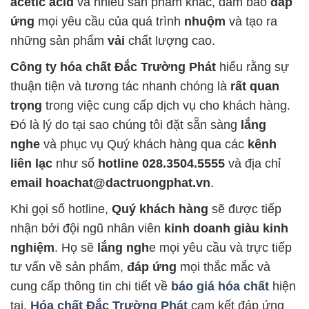
acetic acid
và nhiều sản phẩm khác, đảm bảo
đáp
ứng
mọi yêu cầu của quá trình
nhuộm
và tạo ra
những sản phẩm
vải
chất lượng cao.
Công ty hóa chất Đắc Trường Phát
hiểu rằng sự
thuận tiện và tương tác nhanh chóng là
rất quan
trọng
trong việc cung cấp dịch vụ cho khách hàng.
Đó là lý do tại sao chúng tôi đặt sẵn sàng
lắng
nghe
và phục vụ Quý khách hàng qua các
kênh
liên lạc
như số
hotline 028.3504.5555
và địa chỉ
email hoachat@dactruongphat.vn
.
Khi gọi số hotline,
Quý khách hàng
sẽ được tiếp
nhận bởi đội ngũ nhân viên
kinh doanh giàu kinh
nghiệm
. Họ sẽ
lắng ngh
e mọi yêu cầu và trực tiếp
tư vấn về sản phẩm,
đáp ứng
mọi thắc mắc và
cung cấp thông tin chi tiết về
báo giá hóa chất
hiện
tại.
Hóa chất Đắc Trường Phát
cam kết đáp ứng