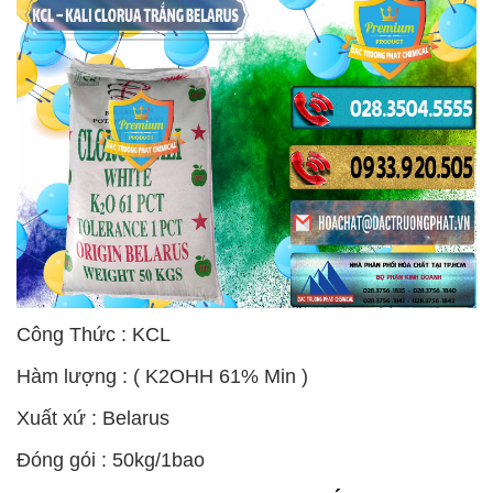
Công Thức : KCL
Hàm lượng : ( K2OHH 61% Min )
Xuất xứ : Belarus
Đóng gói : 50kg/1bao