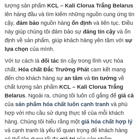
lượng sản phẩm
KCL – Kali Clorua Trắng Belarus
lên hàng đầu và tìm kiếm những nguồn cung ứng tin
cậy,
đảm bảo
nguồn hàng
ổn định
và liên tục. Điều
này giúp chúng tôi đảm bảo sự
đáng tin cậy
và ổn
định về sản phẩm, giúp khách hàng yên tâm với
sự
lựa chọn
của mình.
Với tư cách là
đối tác
tin cậy trong lĩnh vực hóa
chất,
Hóa chất Đắc Trường Phát
cam kết mang
đến cho khách hàng sự
an tâm
và
tin tưởng
về
chất lượng sản phẩm
KCL – Kali Clorua Trắng
Belarus
. Ngoài ra, chúng tôi luôn cố gắng để
giá cả
của
sản phẩm hóa chất luôn cạnh tranh
và phù
hợp với nhu cầu sử dụng thực tế của mỗi khách
hàng. Chúng tôi hiểu rằng một
giá hóa chất hợp lý
và cạnh tranh là yếu tố quan trọng để khách hàng
có thể tận dụng tối đa
giá trị
của sản phẩm.