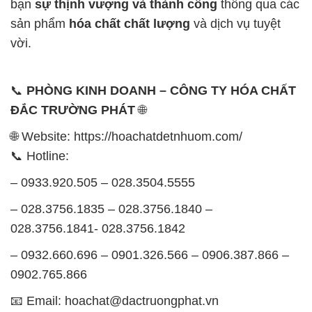
bạn
sự thịnh vượng và thành công
thông qua các
sản phẩm
hóa chất chất lượng
và dịch vụ tuyệt
vời.
📞
PHÒNG KINH DOANH – CÔNG TY HÓA CHẤT
ĐẮC TRƯỜNG PHÁT
🌐
🌐 Website: https://hoachatdetnhuom.com/
📞 Hotline:
– 0933.920.505 – 028.3504.5555
– 028.3756.1835 – 028.3756.1840 –
028.3756.1841- 028.3756.1842
– 0932.660.696 – 0901.326.566 – 0906.387.866 –
0902.765.866
📧 Email: hoachat@dactruongphat.vn