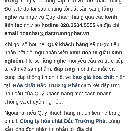
trọng
trong việc cung cấp dịch vụ cho khách hàng.
Đó là lý do tại sao chúng tôi đặt sẵn sàng
lắng
nghe
và phục vụ Quý khách hàng qua các
kênh
liên lạc
như số
hotline 028.3504.5555
và địa chỉ
email hoachat@dactruongphat.vn
.
Khi gọi số hotline,
Quý khách hàng
sẽ được tiếp
nhận bởi đội ngũ nhân viên
kinh doanh giàu kinh
nghiệm
. Họ sẽ
lắng ngh
e mọi yêu cầu và trực tiếp
tư vấn về sản phẩm,
đáp ứng
mọi thắc mắc và
cung cấp thông tin chi tiết về
báo giá hóa chất
hiện
tại.
Hóa chất Đắc Trường Phát
cam kết đáp ứng
nhu cầu của Quý khách hàng một cách nhanh
chóng và chuyên nghiệp.
Ngoài ra, nếu Quý khách hàng muốn liên hệ bằng
email,
Công ty hóa chất Đắc Trường Phát
cũng
sẵn lòng đón nhận tin nhắn tới địa chỉ