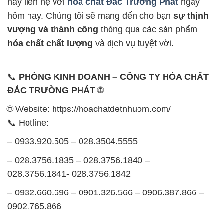
hãy liên hệ với
hóa chất Đắc Trường Phát
ngay
hôm nay. Chúng tôi sẽ mang đến cho bạn
sự thịnh
vượng và thành công
thông qua các sản phẩm
hóa chất chất lượng
và dịch vụ tuyệt vời.
📞
PHÒNG KINH DOANH – CÔNG TY HÓA CHẤT
ĐẮC TRƯỜNG PHÁT
🌐
🌐 Website: https://hoachatdetnhuom.com/
📞 Hotline:
– 0933.920.505 – 028.3504.5555
– 028.3756.1835 – 028.3756.1840 –
028.3756.1841- 028.3756.1842
– 0932.660.696 – 0901.326.566 – 0906.387.866 –
0902.765.866