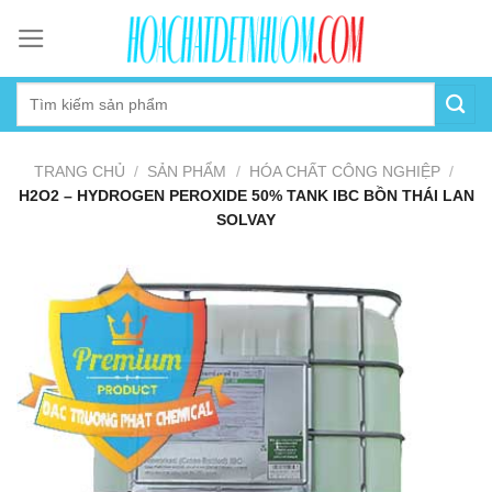
Skip
to
content
TRANG CHỦ
/
SẢN PHẨM
/
HÓA CHẤT CÔNG NGHIỆP
/
H2O2 – HYDROGEN PEROXIDE 50% TANK IBC BỒN THÁI LAN
SOLVAY