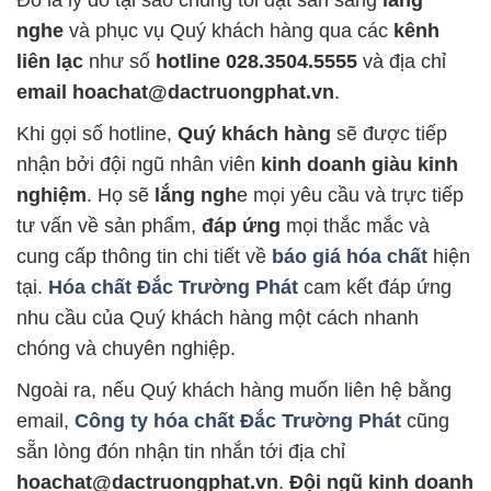
Đó là lý do tại sao chúng tôi đặt sẵn sàng
lắng
nghe
và phục vụ Quý khách hàng qua các
kênh
liên lạc
như số
hotline 028.3504.5555
và địa chỉ
email hoachat@dactruongphat.vn
.
Khi gọi số hotline,
Quý khách hàng
sẽ được tiếp
nhận bởi đội ngũ nhân viên
kinh doanh giàu kinh
nghiệm
. Họ sẽ
lắng ngh
e mọi yêu cầu và trực tiếp
tư vấn về sản phẩm,
đáp ứng
mọi thắc mắc và
cung cấp thông tin chi tiết về
báo giá hóa chất
hiện
tại.
Hóa chất Đắc Trường Phát
cam kết đáp ứng
nhu cầu của Quý khách hàng một cách nhanh
chóng và chuyên nghiệp.
Ngoài ra, nếu Quý khách hàng muốn liên hệ bằng
email,
Công ty hóa chất Đắc Trường Phát
cũng
sẵn lòng đón nhận tin nhắn tới địa chỉ
hoachat@dactruongphat.vn
.
Đội ngũ kinh doanh