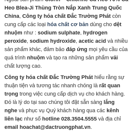
Heo Blea-Ji Thùng Tròn Nắp Xanh Trung Quốc
China
,
Công ty hóa chất Đắc Trường Phát
còn
cung cấp các loại
hóa chất cơ bản
dùng cho
dệt
nhuộm
như :
sodium sulphate
,
hydrogen
peroxide
,
sodium hydroxide
,
acetic acid
và nhiều
sản phẩm khác, đảm bảo
đáp ứng
mọi yêu cầu của
quá trình
nhuộm
và tạo ra những sản phẩm
vải
chất lượng cao.
Công ty hóa chất Đắc Trường Phát
hiểu rằng sự
thuận tiện và tương tác nhanh chóng là
rất quan
trọng
trong việc cung cấp dịch vụ cho khách hàng.
Đó là lý do tại sao chúng tôi đặt sẵn sàng
lắng
nghe
và phục vụ Quý khách hàng qua các
kênh
liên lạc
như số
hotline 028.3504.5555
và địa chỉ
email hoachat@dactruongphat.vn
.