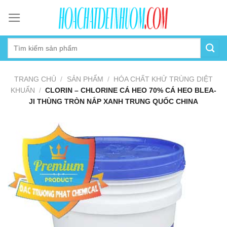
Skip
to
content
TRANG CHỦ
/
SẢN PHẨM
/
HÓA CHẤT KHỬ TRÙNG DIỆT
KHUẨN
/
CLORIN – CHLORINE CÁ HEO 70% CÁ HEO BLEA-
JI THÙNG TRÒN NẮP XANH TRUNG QUỐC CHINA