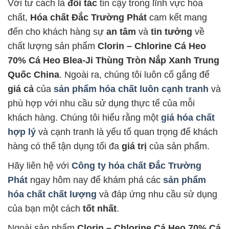
Với tư cách là
đối tác
tin cậy trong lĩnh vực hóa
chất,
Hóa chất Đắc Trường Phát
cam kết mang
đến cho khách hàng sự
an tâm
và
tin tưởng
về
chất lượng sản phẩm
Clorin – Chlorine Cá Heo
70% Cá Heo Blea-Ji Thùng Tròn Nắp Xanh Trung
Quốc China
. Ngoài ra, chúng tôi luôn cố gắng để
giá cả
của
sản phẩm hóa chất luôn cạnh tranh
và
phù hợp với nhu cầu sử dụng thực tế của mỗi
khách hàng. Chúng tôi hiểu rằng một
giá hóa chất
hợp lý
và cạnh tranh là yếu tố quan trọng để khách
hàng có thể tận dụng tối đa
giá trị
của sản phẩm.
Hãy liên hệ với
Công ty hóa chất Đắc Trường
Phát
ngay hôm nay để khám phá các
sản phẩm
hóa chất chất lượng
và đáp ứng nhu cầu sử dụng
của bạn một cách
tốt nhất
.
Ngoài sản phẩm
Clorin – Chlorine Cá Heo 70% Cá