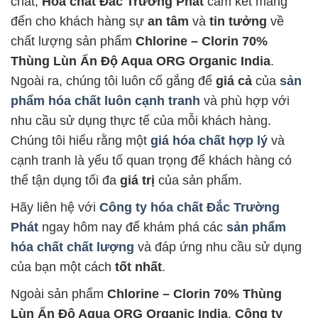
chất,
Hóa chất Đắc Trường Phát
cam kết mang
đến cho khách hàng sự
an tâm
và
tin tưởng
về
chất lượng sản phẩm
Chlorine – Clorin 70%
Thùng Lùn Ấn Độ Aqua ORG Organic India
.
Ngoài ra, chúng tôi luôn cố gắng để
giá cả
của
sản
phẩm hóa chất luôn cạnh tranh
và phù hợp với
nhu cầu sử dụng thực tế của mỗi khách hàng.
Chúng tôi hiểu rằng một
giá hóa chất hợp lý
và
cạnh tranh là yếu tố quan trọng để khách hàng có
thể tận dụng tối đa
giá trị
của sản phẩm.
Hãy liên hệ với
Công ty hóa chất Đắc Trường
Phát
ngay hôm nay để khám phá các
sản phẩm
hóa chất chất lượng
và đáp ứng nhu cầu sử dụng
của bạn một cách
tốt nhất
.
Ngoài sản phẩm
Chlorine – Clorin 70% Thùng
Lùn Ấn Độ Aqua ORG Organic India
,
Công ty