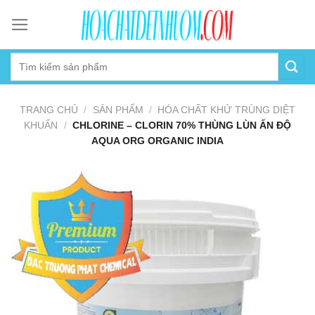
Skip
to
content
TRANG CHỦ
/
SẢN PHẨM
/
HÓA CHẤT KHỬ TRÙNG DIỆT
KHUẨN
/
CHLORINE – CLORIN 70% THÙNG LÙN ẤN ĐỘ
AQUA ORG ORGANIC INDIA