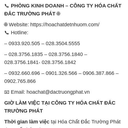
📞
PHÒNG KINH DOANH – CÔNG TY HÓA CHẤT
ĐẮC TRƯỜNG PHÁT
🌐
🌐 Website: https://hoachatdetnhuom.com/
📞 Hotline:
– 0933.920.505 – 028.3504.5555
– 028.3756.1835 – 028.3756.1840 –
028.3756.1841- 028.3756.1842
– 0932.660.696 – 0901.326.566 – 0906.387.866 –
0902.765.866
📧 Email: hoachat@dactruongphat.vn
GIỜ LÀM VIỆC TẠI CÔNG TY HÓA CHẤT ĐẮC
TRƯỜNG PHÁT
Thời gian làm việc
tại Hóa Chất Đắc Trường Phát