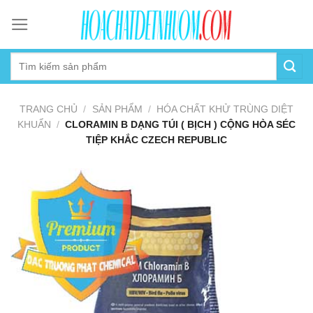
Skip
to
content
TRANG CHỦ
/
SẢN PHẨM
/
HÓA CHẤT KHỬ TRÙNG DIỆT
KHUẨN
/
CLORAMIN B DẠNG TÚI ( BỊCH ) CỘNG HÒA SÉC
TIỆP KHẮC CZECH REPUBLIC