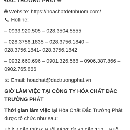
ĐẮC TRƯỜNG PHÁT
🌐
🌐 Website: https://hoachatdetnhuom.com/
📞 Hotline:
– 0933.920.505 – 028.3504.5555
– 028.3756.1835 – 028.3756.1840 –
028.3756.1841- 028.3756.1842
– 0932.660.696 – 0901.326.566 – 0906.387.866 –
0902.765.866
📧 Email: hoachat@dactruongphat.vn
GIỜ LÀM VIỆC TẠI CÔNG TY HÓA CHẤT ĐẮC
TRƯỜNG PHÁT
Thời gian làm việc
tại Hóa Chất Đắc Trường Phát
được tổ chức như sau:
Thứ 2 đến thứ 6: Buổi sáng: từ 8h đến 11h – Buổi