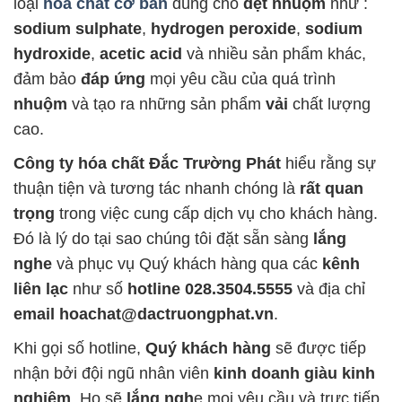
loại
hóa chất cơ bản
dùng cho
dệt nhuộm
như :
sodium sulphate
,
hydrogen peroxide
,
sodium
hydroxide
,
acetic acid
và nhiều sản phẩm khác,
đảm bảo
đáp ứng
mọi yêu cầu của quá trình
nhuộm
và tạo ra những sản phẩm
vải
chất lượng
cao.
Công ty hóa chất Đắc Trường Phát
hiểu rằng sự
thuận tiện và tương tác nhanh chóng là
rất quan
trọng
trong việc cung cấp dịch vụ cho khách hàng.
Đó là lý do tại sao chúng tôi đặt sẵn sàng
lắng
nghe
và phục vụ Quý khách hàng qua các
kênh
liên lạc
như số
hotline 028.3504.5555
và địa chỉ
email hoachat@dactruongphat.vn
.
Khi gọi số hotline,
Quý khách hàng
sẽ được tiếp
nhận bởi đội ngũ nhân viên
kinh doanh giàu kinh
nghiệm
. Họ sẽ
lắng ngh
e mọi yêu cầu và trực tiếp