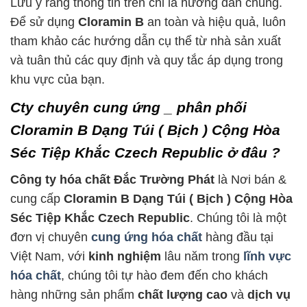
Lưu ý rằng thông tin trên chỉ là hướng dẫn chung.
Để sử dụng
Cloramin B
an toàn và hiệu quả, luôn
tham khảo các hướng dẫn cụ thể từ nhà sản xuất
và tuân thủ các quy định và quy tắc áp dụng trong
khu vực của bạn.
Cty chuyên cung ứng _ phân phối
Cloramin B Dạng Túi ( Bịch ) Cộng Hòa
Séc Tiệp Khắc Czech Republic ở đâu ?
Công ty hóa chất Đắc Trường Phát
là Nơi bán &
cung cấp
Cloramin B Dạng Túi ( Bịch ) Cộng Hòa
Séc Tiệp Khắc Czech Republic
. Chúng tôi là một
đơn vị chuyên
cung ứng hóa chất
hàng đầu tại
Việt Nam, với
kinh nghiệm
lâu năm trong
lĩnh vực
hóa chất
, chúng tôi tự hào đem đến cho khách
hàng những sản phẩm
chất lượng cao
và
dịch vụ