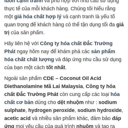
luôn cạnh tranh
và phù hợp với nhu cầu sử dụng
thực tế của mỗi khách hàng. Chúng tôi hiểu rằng
một
giá hóa chất hợp lý
và cạnh tranh là yếu tố
quan trọng để khách hàng có thể tận dụng tối đa
giá
trị
của sản phẩm.
Hãy liên hệ với
Công ty hóa chất Đắc Trường
Phát
ngay hôm nay để khám phá các
sản phẩm
hóa chất chất lượng
và đáp ứng nhu cầu sử dụng
của bạn một cách
tốt nhất
.
Ngoài sản phẩm
CDE – Coconut Oil Acid
Diethanolamine Mã Lai Malaysia
,
Công ty hóa
chất Đắc Trường Phát
còn cung cấp các loại
hóa
chất cơ bản
dùng cho
dệt nhuộm
như :
sodium
sulphate
,
hydrogen peroxide
,
sodium hydroxide
,
acetic acid
và nhiều sản phẩm khác, đảm bảo
đáp
ứng
mọi yêu cầu của quá trình
nhuộm
và tạo ra