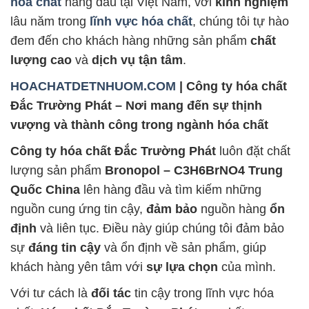
hóa chất
hàng đầu tại Việt Nam, với
kinh nghiệm
lâu năm trong
lĩnh vực hóa chất
, chúng tôi tự hào
đem đến cho khách hàng những sản phẩm
chất
lượng cao
và
dịch vụ tận tâm
.
HOACHATDETNHUOM.COM
| Công ty hóa chất
Đắc Trường Phát – Nơi mang đến sự thịnh
vượng và thành công trong ngành hóa chất
Công ty hóa chất Đắc Trường Phát
luôn đặt chất
lượng sản phẩm
Bronopol – C3H6BrNO4 Trung
Quốc China
lên hàng đầu và tìm kiếm những
nguồn cung ứng tin cậy,
đảm bảo
nguồn hàng
ổn
định
và liên tục. Điều này giúp chúng tôi đảm bảo
sự
đáng tin cậy
và ổn định về sản phẩm, giúp
khách hàng yên tâm với
sự lựa chọn
của mình.
Với tư cách là
đối tác
tin cậy trong lĩnh vực hóa