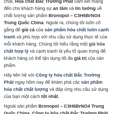
chất,
Hóa chất Đắc Trường Phát
cam kết mang
đến cho khách hàng sự
an tâm
và
tin tưởng
về
chất lượng sản phẩm
Bronopol – C3H6BrNO4
Trung Quốc China
. Ngoài ra, chúng tôi luôn cố
gắng để
giá cả
của
sản phẩm hóa chất luôn cạnh
tranh
và phù hợp với nhu cầu sử dụng thực tế của
mỗi khách hàng. Chúng tôi hiểu rằng một
giá hóa
chất hợp lý
và cạnh tranh là yếu tố quan trọng để
khách hàng có thể tận dụng tối đa
giá trị
của sản
phẩm.
Hãy liên hệ với
Công ty hóa chất Đắc Trường
Phát
ngay hôm nay để khám phá các
sản phẩm
hóa chất chất lượng
và đáp ứng nhu cầu sử dụng
của bạn một cách
tốt nhất
.
Ngoài sản phẩm
Bronopol – C3H6BrNO4 Trung
Quốc China
,
Công ty hóa chất Đắc Trường Phát