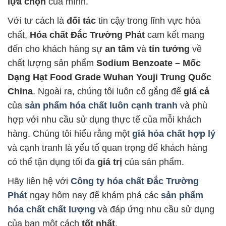
lựa chọn
của mình.
Với tư cách là
đối tác
tin cậy trong lĩnh vực hóa
chất,
Hóa chất Đắc Trường Phát
cam kết mang
đến cho khách hàng sự
an tâm
và
tin tưởng
về
chất lượng sản phẩm
Sodium Benzoate – Mốc
Dạng Hạt Food Grade Wuhan Youji Trung Quốc
China
. Ngoài ra, chúng tôi luôn cố gắng để
giá cả
của
sản phẩm hóa chất luôn cạnh tranh
và phù
hợp với nhu cầu sử dụng thực tế của mỗi khách
hàng. Chúng tôi hiểu rằng một
giá hóa chất hợp lý
và cạnh tranh là yếu tố quan trọng để khách hàng
có thể tận dụng tối đa
giá trị
của sản phẩm.
Hãy liên hệ với
Công ty hóa chất Đắc Trường
Phát
ngay hôm nay để khám phá các
sản phẩm
hóa chất chất lượng
và đáp ứng nhu cầu sử dụng
của bạn một cách
tốt nhất
.