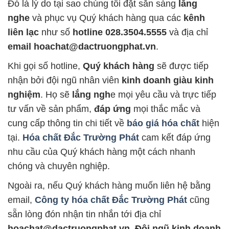
Đó là lý do tại sao chúng tôi đặt sẵn sàng
lắng
nghe
và phục vụ Quý khách hàng qua các
kênh
liên lạc
như số
hotline 028.3504.5555
và địa chỉ
email hoachat@dactruongphat.vn
.
Khi gọi số hotline,
Quý khách hàng
sẽ được tiếp
nhận bởi đội ngũ nhân viên
kinh doanh giàu kinh
nghiệm
. Họ sẽ
lắng ngh
e mọi yêu cầu và trực tiếp
tư vấn về sản phẩm,
đáp ứng
mọi thắc mắc và
cung cấp thông tin chi tiết về
báo giá hóa chất
hiện
tại.
Hóa chất Đắc Trường Phát
cam kết đáp ứng
nhu cầu của Quý khách hàng một cách nhanh
chóng và chuyên nghiệp.
Ngoài ra, nếu Quý khách hàng muốn liên hệ bằng
email,
Công ty hóa chất Đắc Trường Phát
cũng
sẵn lòng đón nhận tin nhắn tới địa chỉ
hoachat@dactruongphat.vn
.
Đội ngũ kinh doanh