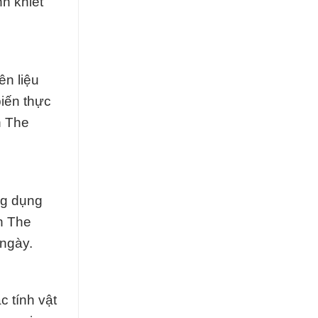
h khiết
n liệu
biến thực
n The
ng dụng
n The
 ngày.
 tính vật