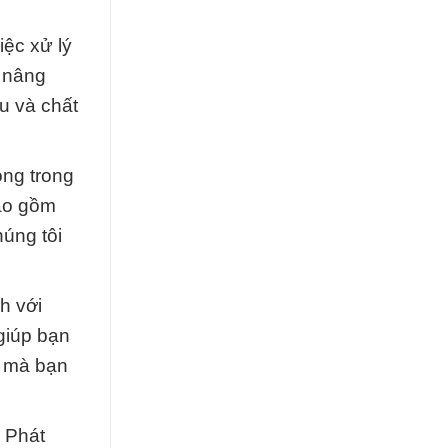
iệc xử lý
y nâng
u và chất
ọng trong
bao gồm
úng tôi
h với
giúp bạn
t mà bạn
 Phát