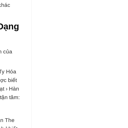
khác
 Dạng
h của
 Ty Hóa
ợc biết
ạt › Hàn
tận tâm:
àn The