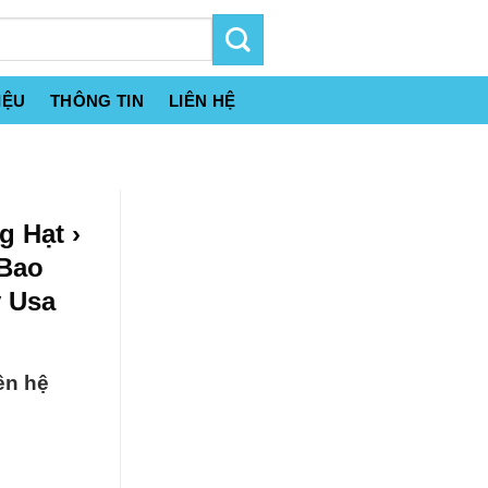
IỆU
THÔNG TIN
LIÊN HỆ
 Hạt ›
 Bao
ỹ Usa
ên hệ