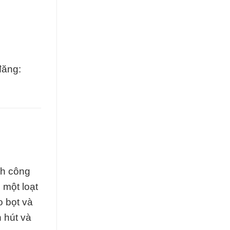
đăng:
nh công
 một loạt
o bọt và
 hút và