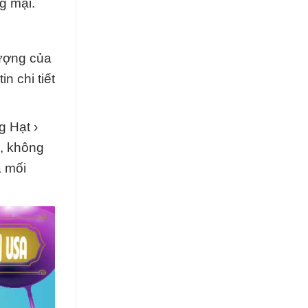
g mại.
lượng của
 chi tiết
g Hạt ›
, không
à mối