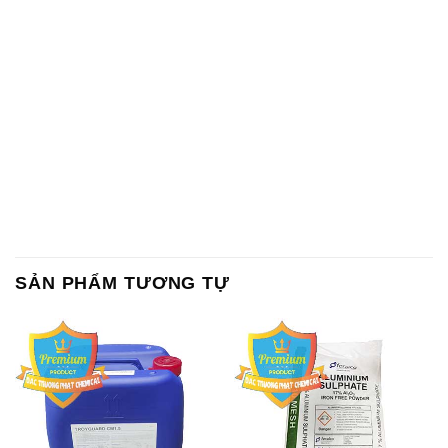
SẢN PHẨM TƯƠNG TỰ
Chất Bảo Quản CMIT Thái
Phèn Nhôm – Al2(SO4)3 17%
Lan Thailand
Ấn Độ India