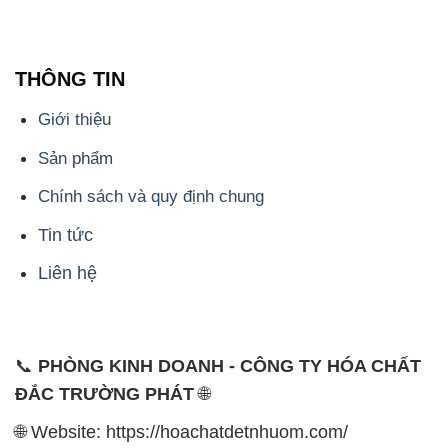
Sản phẩm
Chính sách và quy định chung
Tin tức
Liên hệ
📞
PHÒNG KINH DOANH - CÔNG TY HÓA CHẤT
ĐẮC TRƯỜNG PHÁT
🌐
🌐 Website: https://hoachatdetnhuom.com/
📞 Hotline: - 0933.920.505 - 028.3504.5555
- 028.3756.1835 - 028.3756.1840 - 028.3756.1841-
028.3756.1842