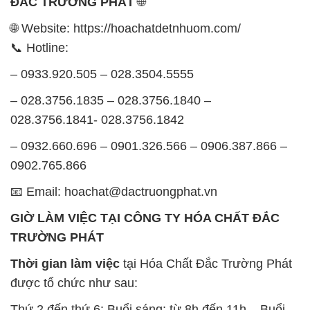
– 028.3756.1835 – 028.3756.1840 –
028.3756.1841- 028.3756.1842
– 0932.660.696 – 0901.326.566 – 0906.387.866 –
0902.765.866
📧 Email: hoachat@dactruongphat.vn
GIỜ LÀM VIỆC TẠI CÔNG TY HÓA CHẤT ĐẮC
TRƯỜNG PHÁT
Thời gian làm việc
tại Hóa Chất Đắc Trường Phát
được tổ chức như sau:
Thứ 2 đến thứ 6: Buổi sáng: từ 8h đến 11h – Buổi
chiều: từ 12h30 đến 17h
Thứ 7: Buổi sáng: từ 8h đến 11h – Buổi chiều: từ
12h30 đến 16h