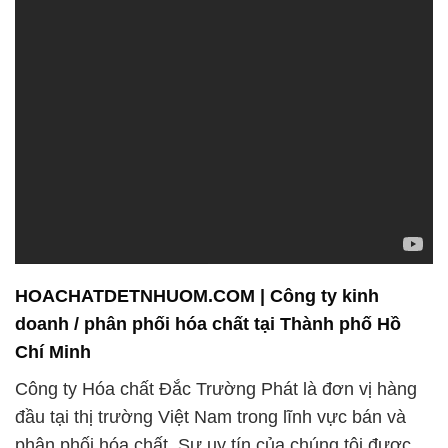
HOACHATDETNHUOM.COM | Công ty kinh
doanh / phân phối hóa chất tại Thành phố Hồ
Chí Minh
Công ty Hóa chất Đắc Trường Phát là đơn vị hàng
đầu tại thị trường Việt Nam trong lĩnh vực bán và
phân phối hóa chất. Sự uy tín của chúng tôi được
xây dựng trên cơ sở minh bạch, trung thực và sự
chuyên nghiệp trong mọi giao dịch. Chúng tôi luôn
đặt khách hàng lên hàng đầu và cam kết mang đến
sự hài lòng và thành công cho họ.