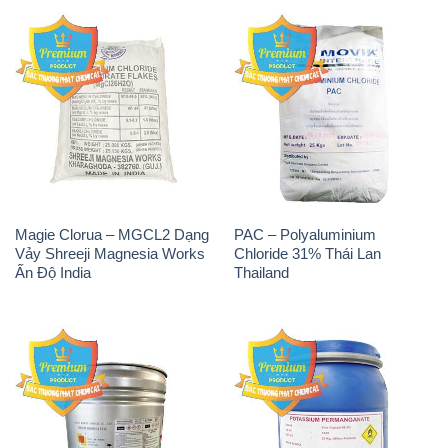
Magie Clorua – MGCL2 Dạng
PAC – Polyaluminium
Vảy Shreeji Magnesia Works
Chloride 31% Thái Lan
Ấn Độ India
Thailand
Tẩy Đường – NA2S2O4
Thuốc Tím – KMNO4 Black
Guangdi Maoming Thùng
Diamond Ấn Độ India