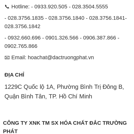
- 0932.660.696 - 0901.326.566 - 0906.387.866 -
0902.765.866
📧 Email: hoachat@dactruongphat.vn
ĐỊA CHỈ
1229C Quốc lộ 1A, Phường Bình Trị Đông B,
Quận Bình Tân, TP. Hồ Chí Minh
CÔNG TY XNK TM SX HÓA CHẤT ĐẮC TRƯỜNG
PHÁT
Công ty Hóa Chất Đắc Trường Phát, hoạt động dưới
tên miền
hoachatdetnhuom.com
, là đơn vị chuyên
kinh doanh và phân phối các loại hóa chất công
nghiệp đa dạng, nhằm đáp ứng nhu cầu sử dụng của