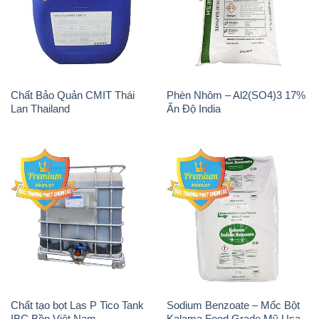
Chất Bảo Quản CMIT Thái
Phèn Nhôm – Al2(SO4)3 17%
Lan Thailand
Ấn Độ India
Chất tạo bọt Las P Tico Tank
Sodium Benzoate – Mốc Bột
IBC Bồn Việt Nam
Kalama Food Grade Mỹ Usa