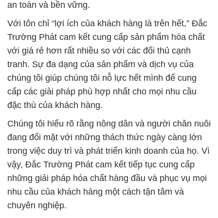
Chúng tôi hiểu rõ rằng nông dân và người chăn nuôi
đang đối mặt với những thách thức ngày càng lớn
trong việc duy trì và phát triển kinh doanh của họ. Vì
vậy, Đắc Trường Phát cam kết tiếp tục cung cấp
những giải pháp hóa chất hàng đầu và phục vụ mọi
nhu cầu của khách hàng một cách tận tâm và
chuyên nghiệp.
Dù bạn hoạt động trong lĩnh vực công nghiệp, xử lý
nước, hoặc nông nghiệp, chúng tôi cam kết cung
cấp giải pháp tùy chỉnh để đáp ứng mọi nhu cầu cụ
thể của bạn. Hãy đồng hành cùng chúng tôi để
chúng ta cùng phát triển và bảo vệ môi trường một
cách bền vững.
# Công ty chuyên phân phối ♥ bán hóa chất hóa
chất Sodium lauryl benzene sulfonate › Las tại Bạc