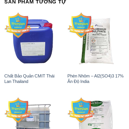
Chất Bảo Quản CMIT Thái
Phèn Nhôm – Al2(SO4)3 17%
Lan Thailand
Ấn Độ India
Chất tạo bọt Las P Tico Tank
Sodium Benzoate – Mốc Bột
IBC Bồn Việt Nam
Kalama Food Grade Mỹ Usa