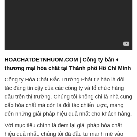
Công ty Hóa Chất Đắc Trường Phát tự hào là đối
tác đáng tin cậy của các công ty và tổ chức hàng
đầu trên thị trường. Chúng tôi không chỉ là nhà cung
cấp hóa chất mà còn là đối tác chiến lược, mang
đến những giải pháp hiệu quả nhất cho khách hàng.
Với mục tiêu chính là đem lại giải pháp hóa chất
hiệu quả nhất, chúng tôi đã đầu tư mạnh mẽ vào
nghiên cứu và phát triển. Điều này giúp chúng tôi
không ngừng cải tiến và mang đến những sản phẩm
phụ gia chăn nuôi chất lượng, đáp ứng mọi yêu cầu
của khách hàng.
Đội ngũ nhân viên giàu kinh nghiệm và am hiểu sâu
về hóa chất của chúng tôi sẵn sàng tư vấn và hỗ trợ
bạn trong việc lựa chọn các giải pháp phù hợp nhất
cho nhu cầu cụ thể của bạn. Cam kết vững chắc về