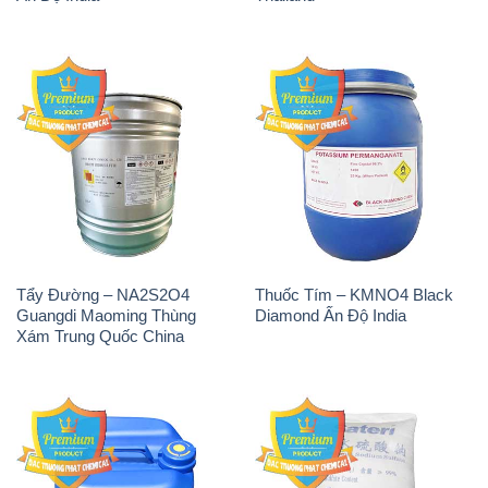
Tẩy Đường – NA2S2O4
Thuốc Tím – KMNO4 Black
Guangdi Maoming Thùng
Diamond Ấn Độ India
Xám Trung Quốc China
H2O2 – Hydrogen Peroxide
Sodium Sulphate – Muối
50% Taekwang Hàn Quốc
Sunfat Na2SO4 Sateri Trung
Korea
Quốc China