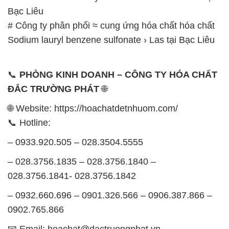
– 0933.920.505 – 028.3504.5555
– 028.3756.1835 – 028.3756.1840 –
028.3756.1841- 028.3756.1842
– 0932.660.696 – 0901.326.566 – 0906.387.866 –
0902.765.866
📧 Email: hoachat@dactruongphat.vn
GIỜ LÀM VIỆC TẠI CÔNG TY HÓA CHẤT ĐẮC
TRƯỜNG PHÁT
Thời gian làm việc
tại Hóa Chất Đắc Trường Phát
được tổ chức như sau:
Thứ 2 đến thứ 6: Buổi sáng: từ 8h đến 11h – Buổi
chiều: từ 12h30 đến 17h
Thứ 7: Buổi sáng: từ 8h đến 11h – Buổi chiều: từ