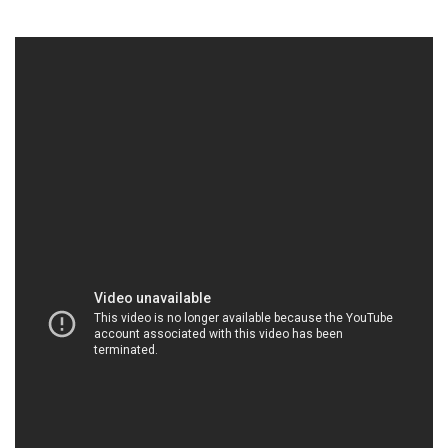
HOACHATDETNHUOM.COM | Công ty bán ♦
thương mại hóa chất tại Thành phố Hồ Chí Minh