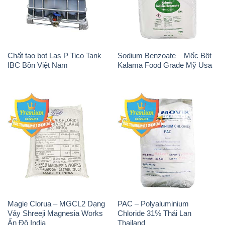
Magie Clorua – MGCL2 Dạng
PAC – Polyaluminium
Vảy Shreeji Magnesia Works
Chloride 31% Thái Lan
Ấn Độ India
Thailand