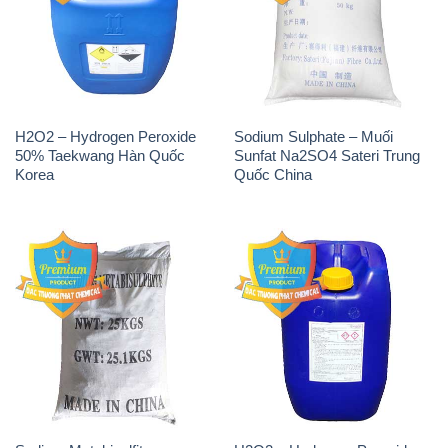
Sodium Metabisulfite –
H2O2 – Hydrogen Peroxide
NA2S2O5 Trung Quốc China
50% Evonik Indonesia