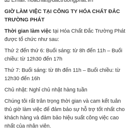
12h30 đến 16h
Chủ nhật: Nghỉ chủ nhật hàng tuần
Chúng tôi rất trân trọng thời gian và cam kết tuân
thủ giờ làm việc để đảm bảo sự hỗ trợ tốt nhất cho
khách hàng và đảm bảo hiệu suất công việc cao
nhất của nhân viên.
BẢN ĐỒ MAP TẠI CÔNG TY HÓA CHẤT ĐẮC
TRƯỜNG PHÁT
ĐỊA CHỈ: 1229C Quốc lộ 1A, Phường Bình Trị
Đông B, Quận Bình Tân, Sài Gòn TP. Hồ Chí
Minh