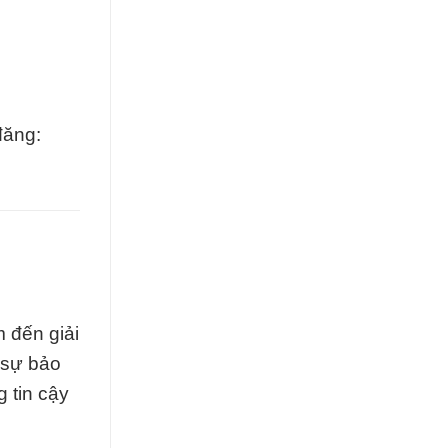
đăng:
 đến giải
 sự bảo
 tin cậy