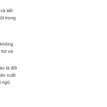
và tiết
ột trong
à không
 trợ và
o là đối
sản xuất
i ngũ