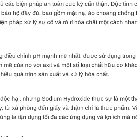
ủ các biện pháp an toàn cực kỳ cẩn thận. Độc tính 
ồ bảo hộ đầy đủ, bao gồm mặt nạ, áo choàng chống 
biện pháp xử lý sự cố và rò rỉ hóa chất một cách nh
g điều chỉnh pH mạnh mẽ nhất, được sử dụng trong 
mẽ của nó với axit và một số loại chất hữu cơ khá
hiều quá trình sản xuất và xử lý hóa chất.
t độc hại, nhưng Sodium Hydroxide thực sự là một t
, từ xà phòng đến giấy và thậm chí là thực phẩm. V
húng ta tận dụng tối đa các ứng dụng và lợi ích mà 