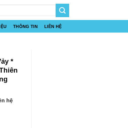
IỆU
THÔNG TIN
LIÊN HỆ
ảy *
 Thiên
ồng
ên hệ