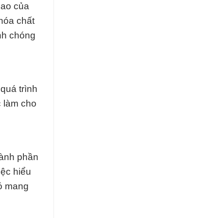
cao của
hóa chất
anh chóng
quá trình
c làm cho
hành phần
iệc hiểu
nó mang