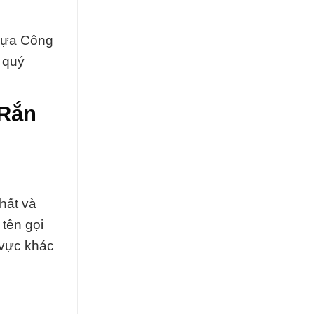
 lựa Công
 quý
 Rắn
hất và
 tên gọi
 vực khác