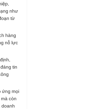
hiệp,
 dạng như
đoạn từ
ách hàng
ng nỗ lực
định,
đáng tin
công
p ứng mọi
t mà còn
ủa doanh