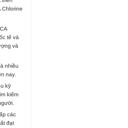
triển
 Chlorine
CCA
ốc tế và
lượng và
và nhiều
ện nay.
ệu kỹ
tìm kiếm
người.
cấp các
ất đạt