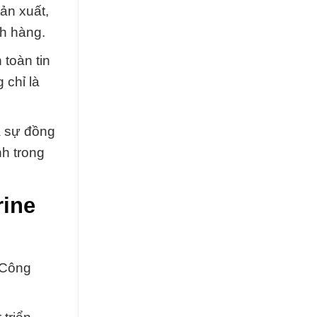
ản xuất,
ch hàng.
 toàn tin
 chỉ là
à sự đồng
nh trong
rine
 Công