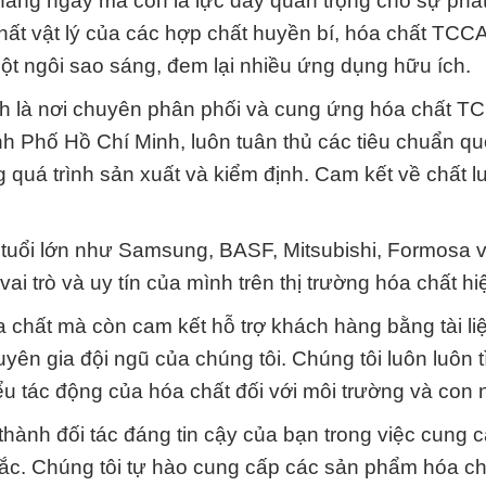
àng ngày mà còn là lực đẩy quan trọng cho sự phát 
hất vật lý của các hợp chất huyền bí, hóa chất TCCA
một ngôi sao sáng, đem lại nhiều ứng dụng hữu ích.
h là nơi chuyên phân phối và cung ứng hóa chất T
ành Phố Hồ Chí Minh, luôn tuân thủ các tiêu chuẩn qu
 quá trình sản xuất và kiểm định. Cam kết về chất 
n tuổi lớn như Samsung, BASF, Mitsubishi, Formosa 
vai trò và uy tín của mình trên thị trường hóa chất hi
chất mà còn cam kết hỗ trợ khách hàng bằng tài li
uyên gia đội ngũ của chúng tôi. Chúng tôi luôn luôn 
u tác động của hóa chất đối với môi trường và con 
ành đối tác đáng tin cậy của bạn trong việc cung 
ắc. Chúng tôi tự hào cung cấp các sản phẩm hóa ch