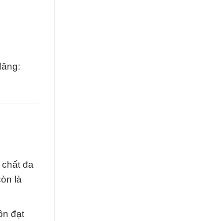
đăng:
 chất đa
òn là
ôn đạt