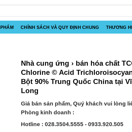
 PHẨM
CHÍNH SÁCH VÀ QUY ĐỊNH CHUNG
THƯƠNG H
Nhà cung ứng › bán hóa chất T
Chlorine © Acid Trichloroisocya
Bột 90% Trung Quốc China tại V
Long
Giá bán sản phẩm, Quý khách vui lòng li
Phòng kinh doanh :
Hotline : 028.3504.5555 - 0933.920.505