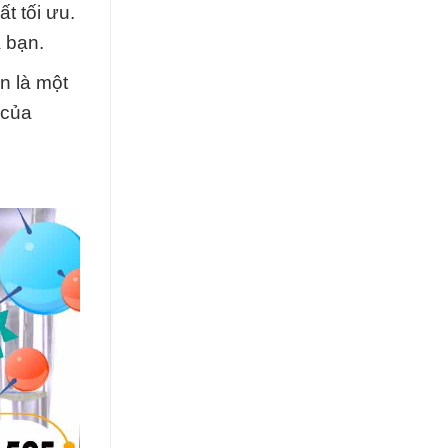
t tối ưu.
 bạn.
n là một
 của