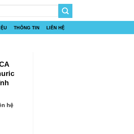
IỆU
THÔNG TIN
LIÊN HỆ
CCA
nuric
ĩnh
ên hệ