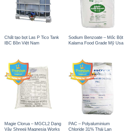
Chất tạo bọt Las P Tico Tank
Sodium Benzoate – Mốc Bột
IBC Bồn Việt Nam
Kalama Food Grade Mỹ Usa
Magie Clorua – MGCL2 Dạng
PAC – Polyaluminium
Vảy Shreeji Magnesia Works
Chloride 31% Thái Lan
Ấn Độ India
Thailand