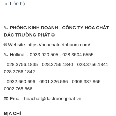
ĐẮC TRƯỜNG PHÁT
🌐
🌐 Website: https://hoachatdetnhuom.com/
📞 Hotline: - 0933.920.505 - 028.3504.5555
- 028.3756.1835 - 028.3756.1840 - 028.3756.1841-
028.3756.1842
- 0932.660.696 - 0901.326.566 - 0906.387.866 -
0902.765.866
📧 Email: hoachat@dactruongphat.vn
ĐỊA CHỈ
1229C Quốc lộ 1A, Phường Bình Trị Đông B,
Quận Bình Tân, TP. Hồ Chí Minh