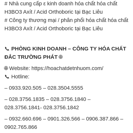
📞
PHÒNG KINH DOANH – CÔNG TY HÓA CHẤT
ĐẮC TRƯỜNG PHÁT
🌐
🌐 Website: https://hoachatdetnhuom.com/
📞 Hotline:
– 0933.920.505 – 028.3504.5555
– 028.3756.1835 – 028.3756.1840 –
028.3756.1841- 028.3756.1842
– 0932.660.696 – 0901.326.566 – 0906.387.866 –
0902.765.866
📧 Email: hoachat@dactruongphat.vn
GIỜ LÀM VIỆC TẠI CÔNG TY HÓA CHẤT ĐẮC
TRƯỜNG PHÁT
Thời gian làm việc
tại Hóa Chất Đắc Trường Phát