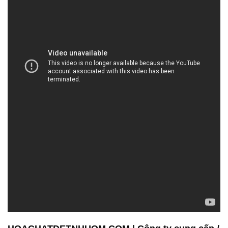
HOACHATDETNHUOM.COM | Công ty cung cấp /
bán hóa chất tại Thành phố Hồ Chí Minh
Công ty Hóa Chất Đắc Trường Phát tự hào là đơn vị
chuyên cung cấp và phân phối một loạt các sản
phẩm hóa chất công nghiệp đa dạng, đảm bảo đáp