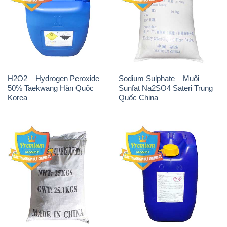
H2O2 – Hydrogen Peroxide
Sodium Sulphate – Muối
50% Taekwang Hàn Quốc
Sunfat Na2SO4 Sateri Trung
Korea
Quốc China
Sodium Metabisulfite –
H2O2 – Hydrogen Peroxide
NA2S2O5 Trung Quốc China
50% Evonik Indonesia