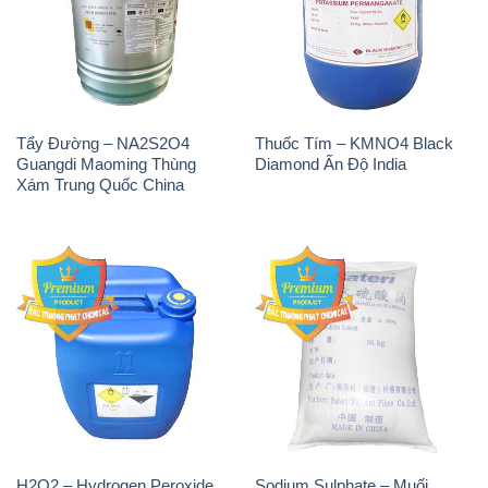
Tẩy Đường – NA2S2O4
Thuốc Tím – KMNO4 Black
Guangdi Maoming Thùng
Diamond Ấn Độ India
Xám Trung Quốc China
H2O2 – Hydrogen Peroxide
Sodium Sulphate – Muối