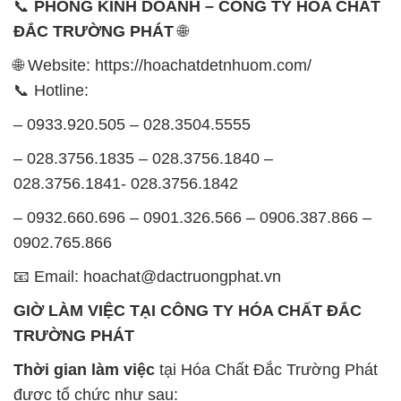
📞
PHÒNG KINH DOANH – CÔNG TY HÓA CHẤT
ĐẮC TRƯỜNG PHÁT
🌐
🌐 Website: https://hoachatdetnhuom.com/
📞 Hotline:
– 0933.920.505 – 028.3504.5555
– 028.3756.1835 – 028.3756.1840 –
028.3756.1841- 028.3756.1842
– 0932.660.696 – 0901.326.566 – 0906.387.866 –
0902.765.866
📧 Email: hoachat@dactruongphat.vn
GIỜ LÀM VIỆC TẠI CÔNG TY HÓA CHẤT ĐẮC
TRƯỜNG PHÁT
Thời gian làm việc
tại Hóa Chất Đắc Trường Phát
được tổ chức như sau: