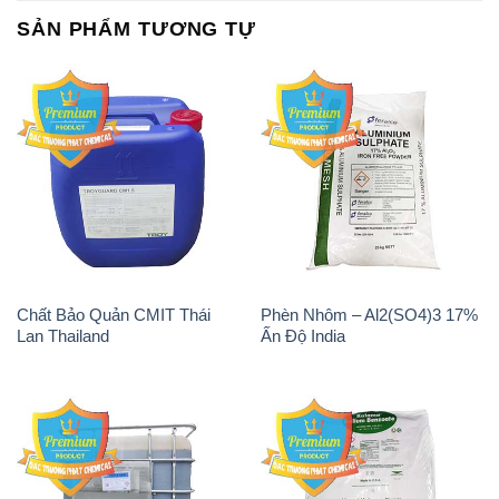
SẢN PHẨM TƯƠNG TỰ
Chất Bảo Quản CMIT Thái
Phèn Nhôm – Al2(SO4)3 17%
Lan Thailand
Ấn Độ India