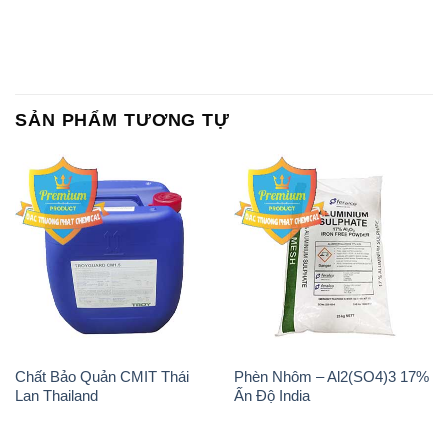
SẢN PHẨM TƯƠNG TỰ
Chất Bảo Quản CMIT Thái
Phèn Nhôm – Al2(SO4)3 17%
Lan Thailand
Ấn Độ India