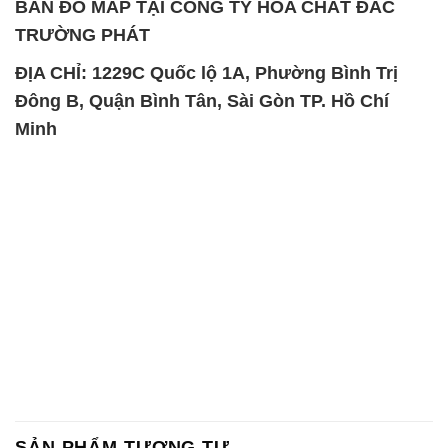
BẢN ĐỒ MAP TẠI CÔNG TY HÓA CHẤT ĐẮC
TRƯỜNG PHÁT
ĐỊA CHỈ: 1229C Quốc lộ 1A, Phường Bình Trị
Đông B, Quận Bình Tân, Sài Gòn TP. Hồ Chí
Minh
SẢN PHẨM TƯƠNG TỰ