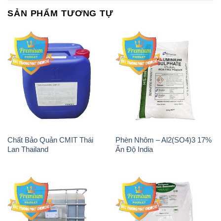
Tẩy Đường – NA2S2O4
Thuốc Tím – KMNO4 Black
Guangdi Maoming Thùng
Diamond Ấn Độ India
Xám Trung Quốc China
H2O2 – Hydrogen Peroxide
Sodium Sulphate – Muối
50% Taekwang Hàn Quốc
Sunfat Na2SO4 Sateri Trung
Korea
Quốc China