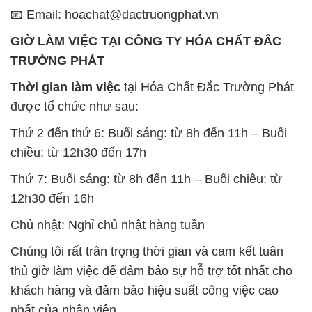
Chất Bảo Quản CMIT Thái
Phèn Nhôm – Al2(SO4)3 17%
Lan Thailand
Ấn Độ India
Chất tạo bọt Las P Tico Tank
Sodium Benzoate – Mốc Bột
IBC Bồn Việt Nam
Kalama Food Grade Mỹ Usa