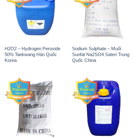
📞 Hotline: - 0933.920.505 - 028.3504.5555
- 028.3756.1835 - 028.3756.1840 - 028.3756.1841-
028.3756.1842
- 0932.660.696 - 0901.326.566 - 0906.387.866 -
0902.765.866
📧 Email: hoachat@dactruongphat.vn
ĐỊA CHỈ
1229C Quốc lộ 1A, Phường Bình Trị Đông B,
Quận Bình Tân, TP. Hồ Chí Minh
CÔNG TY XNK TM SX HÓA CHẤT ĐẮC TRƯỜNG
PHÁT