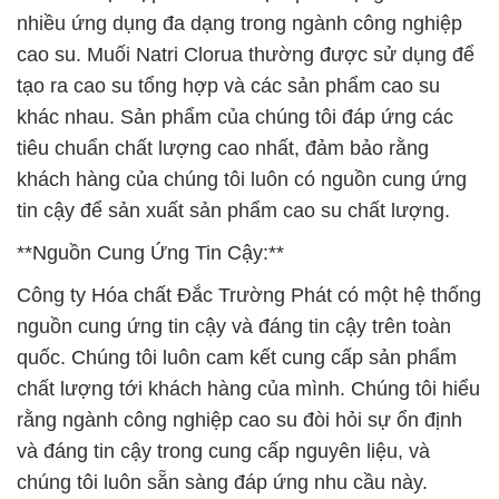
TCCA Viên Sủi & TCCA Dạng Viên tại Sóc Trăng
# Cty cung ứng © phân phối hóa chất Clorin TCCA
Viên Sủi & TCCA Dạng Viên tại Sóc Trăng
# Nơi chuyên thương mại © cung cấp hóa chất
Clorin TCCA Viên Sủi & TCCA Dạng Viên tại Sóc
Trăng
# Cty thương mại © bán hóa chất Clorin TCCA Viên
Sủi & TCCA Dạng Viên tại Sóc Trăng
# Cty thương mại ♯ phân phối hóa chất Clorin TCCA
Viên Sủi & TCCA Dạng Viên tại Sóc Trăng
# Đơn vị chuyên cung cấp ∩ thương mại hóa chất
Clorin TCCA Viên Sủi & TCCA Dạng Viên tại Sóc
Trăng
📞
PHÒNG KINH DOANH – CÔNG TY HÓA CHẤT
ĐẮC TRƯỜNG PHÁT
🌐