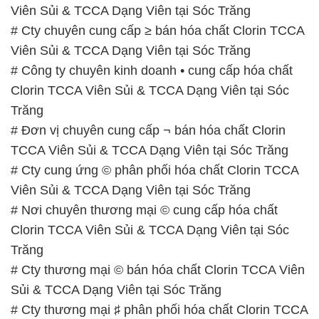
chiều: từ 12h30 đến 17h
Thứ 7: Buổi sáng: từ 8h đến 11h – Buổi chiều: từ
12h30 đến 16h
Chủ nhật: Nghỉ chủ nhật hàng tuần
Chúng tôi rất trân trọng thời gian và cam kết tuân
thủ giờ làm việc để đảm bảo sự hỗ trợ tốt nhất cho
khách hàng và đảm bảo hiệu suất công việc cao
nhất của nhân viên.
BẢN ĐỒ MAP TẠI CÔNG TY HÓA CHẤT ĐẮC
TRƯỜNG PHÁT
ĐỊA CHỈ: 1229C Quốc lộ 1A, Phường Bình Trị
Đông B, Quận Bình Tân, Sài Gòn TP. Hồ Chí
Minh