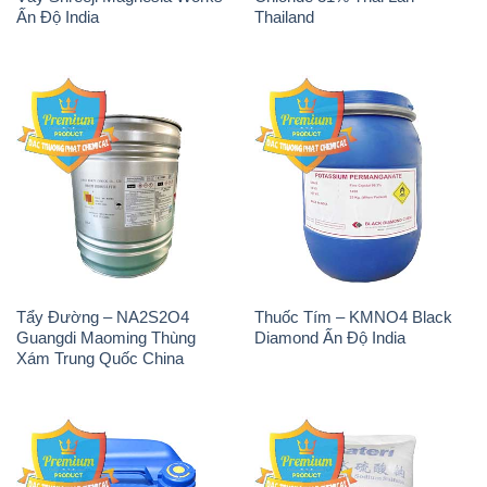
THÔNG TIN
Giới thiệu
Sản phẩm
Chính sách và quy định chung
Tin tức
Liên hệ
📞
PHÒNG KINH DOANH - CÔNG TY HÓA CHẤT
ĐẮC TRƯỜNG PHÁT
🌐
🌐 Website: https://hoachatdetnhuom.com/