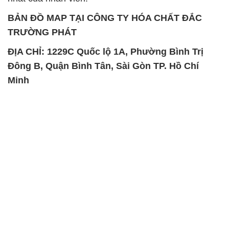
Magie Clorua – MGCL2 Dạng
PAC – Polyaluminium
Vảy Shreeji Magnesia Works
Chloride 31% Thái Lan
Ấn Độ India
Thailand