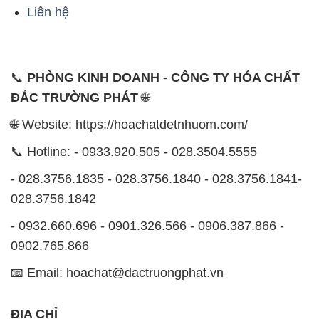
mức giá hợp lý, tạo điều kiện phát triển và sự tồn tại
lâu dài cho cả hai bên.
Công ty Hóa Chất Đắc Trường Phát đáp ứng đa
dạng các nhu cầu về hóa chất, phục vụ cho tất cả
các ngành nghề và lĩnh vực sản xuất khác nhau tại
TP. Hồ Chí Minh. Sứ mệnh của chúng tôi là cung cấp
và phân phối những sản phẩm hóa chất đảm bảo
chất lượng và giá thành tốt nhất trên thị trường.
Chúng tôi tự hào có đội ngũ nhân viên chuyên nghiệp
và giàu kinh nghiệm, luôn sẵn sàng tư vấn và hỗ trợ
khách hàng một cách chuyên nghiệp. Đội ngũ của
chúng tôi đảm bảo mang lại sự hài lòng và thành
công cho khách hàng.
Để biết thêm thông tin chi tiết và được tư vấn, quý
khách hàng có thể truy cập vào trang web của chúng