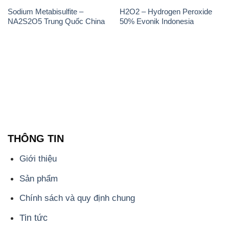
Công ty Hóa Chất Đắc Trường Phát, hoạt động dưới
tên miền
hoachatdetnhuom.com
, là đơn vị chuyên
kinh doanh và phân phối các loại hóa chất công
nghiệp đa dạng, nhằm đáp ứng nhu cầu sử dụng của
khách hàng một cách tốt nhất.
Chúng tôi cam kết mang đến sự hài lòng và đáp ứng
mọi nhu cầu của khách hàng với tiêu chí hàng đầu.
Công ty chúng tôi hiện cung cấp những sản phẩm
hóa chất chất lượng cao với giá thành hợp lý, nhằm
đảm bảo sự thành công của khách hàng.
Uy tín là một trong những nguyên tắc quan trọng
trong hoạt động kinh doanh của chúng tôi. Chúng tôi
luôn ý thức rằng những sản phẩm mà chúng tôi cung
cấp cần phải đáp ứng tiêu chuẩn chất lượng cao, làm
hài lòng đối tác. Đồng thời, chúng tôi cố gắng duy trì