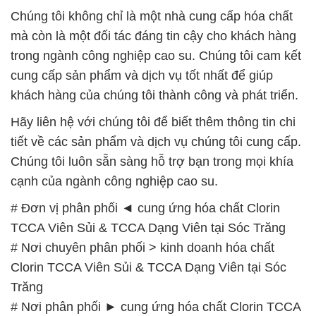
🌐 Website: https://hoachatdetnhuom.com/
📞 Hotline:
– 0933.920.505 – 028.3504.5555
– 028.3756.1835 – 028.3756.1840 –
028.3756.1841- 028.3756.1842
– 0932.660.696 – 0901.326.566 – 0906.387.866 –
0902.765.866
📧 Email: hoachat@dactruongphat.vn
GIỜ LÀM VIỆC TẠI CÔNG TY HÓA CHẤT ĐẮC
TRƯỜNG PHÁT
Thời gian làm việc
tại Hóa Chất Đắc Trường Phát
được tổ chức như sau:
Thứ 2 đến thứ 6: Buổi sáng: từ 8h đến 11h – Buổi