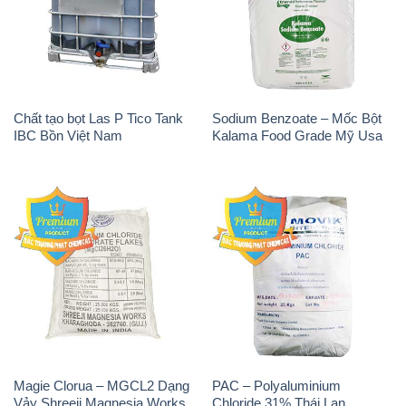
Sodium Metabisulfite –
H2O2 – Hydrogen Peroxide
NA2S2O5 Trung Quốc China
50% Evonik Indonesia