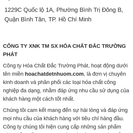
tôi tại địa chỉ hoachatdetnhuom.com. Chúng tôi rất
mong được phục vụ và xây dựng mối quan hệ lâu
dài, hợp tác cùng phát triển cùng khách hàng.
Bản quyền © 2016 hoachatdetnhuom.com
CÔNG TY XNK TM SX HÓA CHẤT ĐẮC TRƯỜNG PHÁT
Giấy chứng nhận Đăng ký Kinh doanh số 0304188681 do Sở Kế
hoạch và Đầu tư Thành phố Hồ Chí Minh cấp ngày 19-01-2017
🌐
HOACHATDETNHUOM.COM