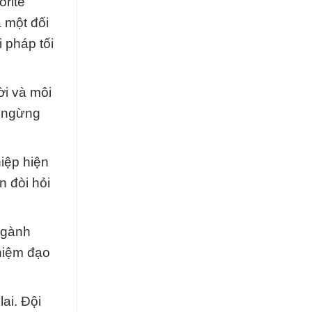
orite
 một đối
 pháp tối
ời và môi
g ngừng
iệp hiện
n đòi hỏi
ngành
nhiệm đạo
ai. Đội