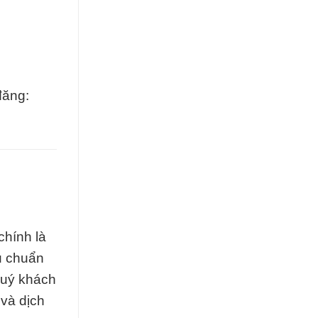
đăng:
chính là
êu chuẩn
quý khách
và dịch