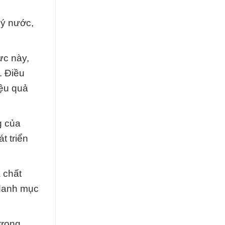
lý nước,
ực này,
. Điều
iệu quả
g của
t triển
 chất
 danh mục
trong