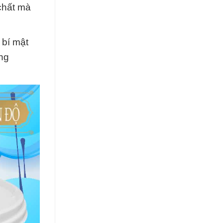
chất mà
 bí mật
ng