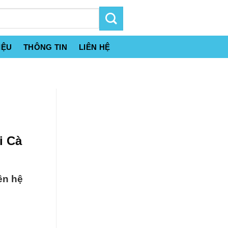
IỆU
THÔNG TIN
LIÊN HỆ
i Cà
ên hệ