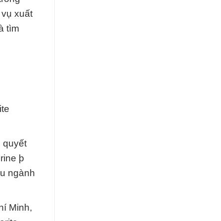
 vụ xuất
à tìm
ite
ố quyết
rine þ
ều ngành
hí Minh,