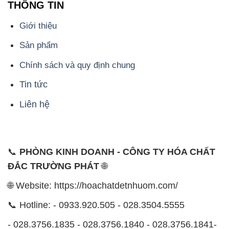
📞
PHÒNG KINH DOANH - CÔNG TY HÓA CHẤT
ĐẮC TRƯỜNG PHÁT
🌐
🌐 Website: https://hoachatdetnhuom.com/
📞 Hotline: - 0933.920.505 - 028.3504.5555
- 028.3756.1835 - 028.3756.1840 - 028.3756.1841-
028.3756.1842
- 0932.660.696 - 0901.326.566 - 0906.387.866 -
0902.765.866
📧 Email: hoachat@dactruongphat.vn
ĐỊA CHỈ
1229C Quốc lộ 1A, Phường Bình Trị Đông B,