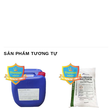
Chất Bảo Quản CMIT Thái
Phèn Nhôm – Al2(SO4)3 17%
Lan Thailand
Ấn Độ India