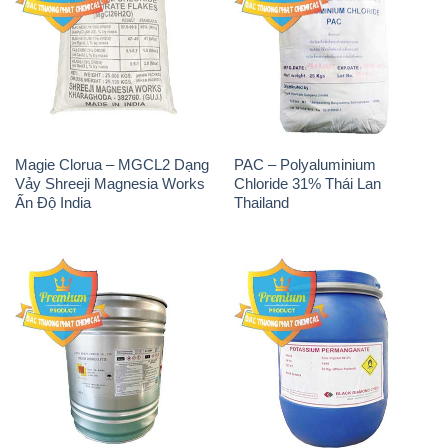
Tẩy Đường – NA2S2O4
Thuốc Tím – KMNO4 Black
Guangdi Maoming Thùng
Diamond Ấn Độ India
Xám Trung Quốc China