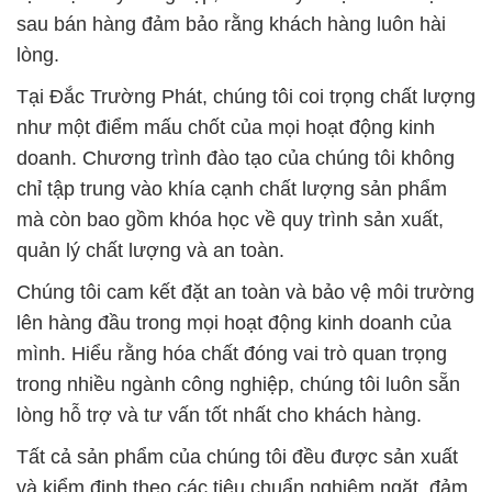
Chúng tôi cam kết đặt an toàn và bảo vệ môi trường
lên hàng đầu trong mọi hoạt động kinh doanh của
mình. Hiểu rằng hóa chất đóng vai trò quan trọng
trong nhiều ngành công nghiệp, chúng tôi luôn sẵn
lòng hỗ trợ và tư vấn tốt nhất cho khách hàng.
Tất cả sản phẩm của chúng tôi đều được sản xuất
và kiểm định theo các tiêu chuẩn nghiêm ngặt, đảm
bảo chất lượng và hiệu suất tối ưu. Hãy đồng hành
cùng chúng tôi, nơi mà chất lượng và uy tín được
đặt lên hàng đầu, để cùng nhau xây dựng mối quan
hệ đối tác mạnh mẽ và bền vững.
# Công ty chuyên thương mại ε cung cấp hóa chất
Đá Thối / Flakes Sodium Sunfua tại Long An
# Công ty chuyên cung cấp ⌠ cung ứng hóa chất Đá
Thối / Flakes Sodium Sunfua tại Long An