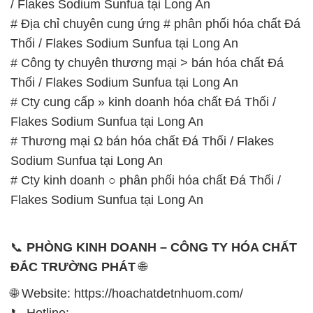
# Cty kinh doanh ○ phân phối hóa chất Đá Thối /
Flakes Sodium Sunfua tại Long An
📞
PHÒNG KINH DOANH – CÔNG TY HÓA CHẤT
ĐẮC TRƯỜNG PHÁT
🌐
🌐 Website: https://hoachatdetnhuom.com/
📞 Hotline:
– 0933.920.505 – 028.3504.5555
– 028.3756.1835 – 028.3756.1840 –
028.3756.1841- 028.3756.1842
– 0932.660.696 – 0901.326.566 – 0906.387.866 –
0902.765.866
📧 Email: hoachat@dactruongphat.vn