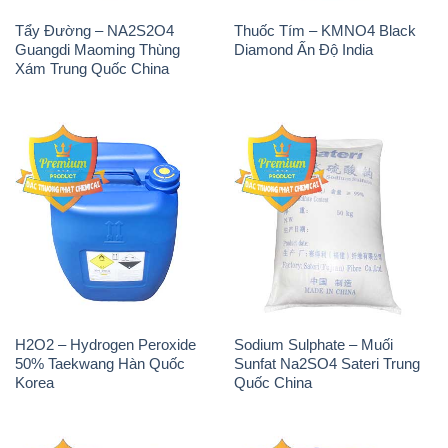
H2O2 – Hydrogen Peroxide
Sodium Sulphate – Muối
50% Taekwang Hàn Quốc
Sunfat Na2SO4 Sateri Trung
Korea
Quốc China
Sodium Metabisulfite –
H2O2 – Hydrogen Peroxide
NA2S2O5 Trung Quốc China
50% Evonik Indonesia