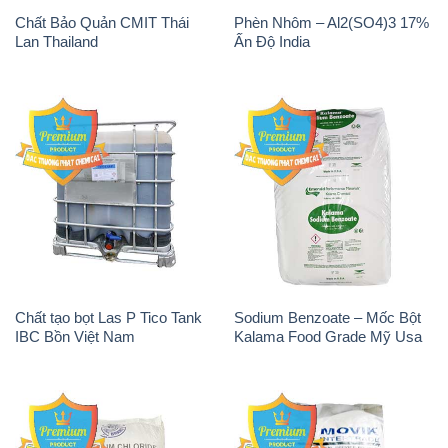
Chất tạo bọt Las P Tico Tank
Sodium Benzoate – Mốc Bột
IBC Bồn Việt Nam
Kalama Food Grade Mỹ Usa
Magie Clorua – MGCL2 Dạng
PAC – Polyaluminium
Vảy Shreeji Magnesia Works
Chloride 31% Thái Lan
Ấn Độ India
Thailand