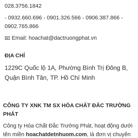
Quận Bình Tân, TP. Hồ Chí Minh
CÔNG TY XNK TM SX HÓA CHẤT ĐẮC TRƯỜNG
PHÁT
Công ty Hóa Chất Đắc Trường Phát, hoạt động dưới
tên miền
hoachatdetnhuom.com
, là đơn vị chuyên
kinh doanh và phân phối các loại hóa chất công
nghiệp đa dạng, nhằm đáp ứng nhu cầu sử dụng của
khách hàng một cách tốt nhất.
Chúng tôi cam kết mang đến sự hài lòng và đáp ứng
mọi nhu cầu của khách hàng với tiêu chí hàng đầu.
Công ty chúng tôi hiện cung cấp những sản phẩm
hóa chất chất lượng cao với giá thành hợp lý, nhằm
đảm bảo sự thành công của khách hàng.