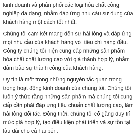
Uy tín là một trong những nguyên tắc quan trọng
trong hoạt động kinh doanh của chúng tôi. Chúng tôi
luôn ý thức rằng những sản phẩm mà chúng tôi cung
cấp cần phải đáp ứng tiêu chuẩn chất lượng cao, làm
hài lòng đối tác. Đồng thời, chúng tôi cố gắng duy trì
mức giá hợp lý, tạo điều kiện phát triển và sự tồn tại
lâu dài cho cả hai bên.
Công ty Hóa Chất Đắc Trường Phát đáp ứng đa
dạng các nhu cầu về hóa chất, phục vụ cho tất cả
các ngành nghề và lĩnh vực sản xuất khác nhau tại
TP. Hồ Chí Minh. Sứ mệnh của chúng tôi là cung cấp
và phân phối những sản phẩm hóa chất đảm bảo
chất lượng và giá thành tốt nhất trên thị trường.
Chúng tôi tự hào có đội ngũ nhân viên chuyên nghiệp
và giàu kinh nghiệm, luôn sẵn sàng tư vấn và hỗ trợ