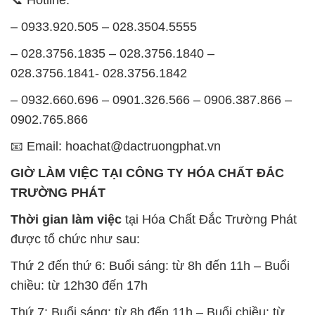
GIỜ LÀM VIỆC TẠI CÔNG TY HÓA CHẤT ĐẮC
TRƯỜNG PHÁT
Thời gian làm việc
tại Hóa Chất Đắc Trường Phát
được tổ chức như sau:
Thứ 2 đến thứ 6: Buổi sáng: từ 8h đến 11h – Buổi
chiều: từ 12h30 đến 17h
Thứ 7: Buổi sáng: từ 8h đến 11h – Buổi chiều: từ
12h30 đến 16h
Chủ nhật: Nghỉ chủ nhật hàng tuần
Chúng tôi rất trân trọng thời gian và cam kết tuân
thủ giờ làm việc để đảm bảo sự hỗ trợ tốt nhất cho
khách hàng và đảm bảo hiệu suất công việc cao
nhất của nhân viên.
BẢN ĐỒ MAP TẠI CÔNG TY HÓA CHẤT ĐẮC