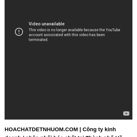
HOACHATDETNHUOM.COM | Công ty kinh
doanh / phân phối hóa chất tại Thành phố Hồ
Chí Minh
Công ty Hóa Chất Đắc Trường Phát là một đơn vị
chuyên nghiệp trong lĩnh vực bán và phân phối hóa
chất, với nhiều năm kinh nghiệm tích lũy và cam kết
vững chắc đối với sự an toàn và hiệu suất của
khách hàng. Chúng tôi tự hào về danh tiếng không
thể bàn cãi mà chúng tôi đã xây dựng được trong
ngành.