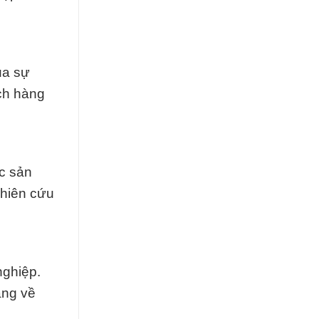
ủa sự
ch hàng
c sản
ghiên cứu
nghiệp.
àng về