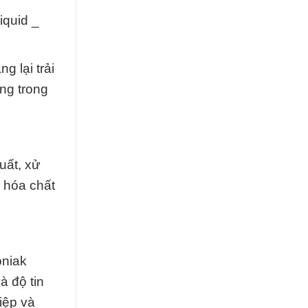
iquid _
 lại trải
ng trong
uất, xử
 hóa chất
oniak
 độ tin
iệp và