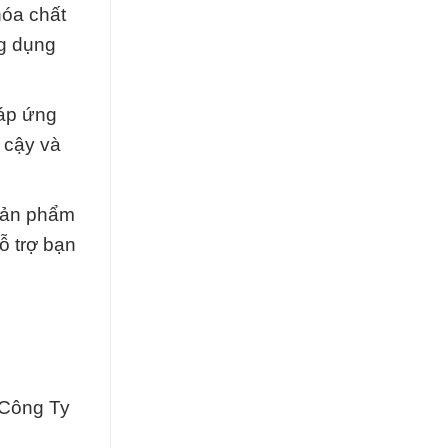
hóa chất
ng dụng
đáp ứng
 cậy và
 sản phẩm
ỗ trợ bạn
 Công Ty