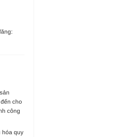
đăng:
 sản
 đến cho
ành công
u hóa quy