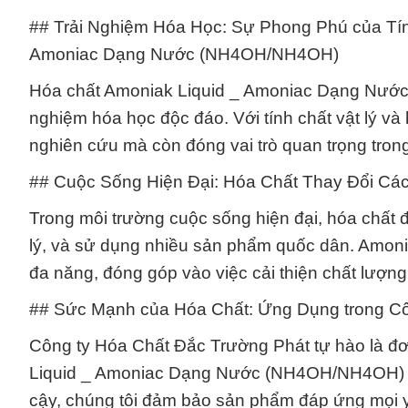
## Trải Nghiệm Hóa Học: Sự Phong Phú của Tín
Amoniac Dạng Nước (NH4OH/NH4OH)
Hóa chất Amoniak Liquid _ Amoniac Dạng Nước
nghiệm hóa học độc đáo. Với tính chất vật lý v
nghiên cứu mà còn đóng vai trò quan trọng tron
## Cuộc Sống Hiện Đại: Hóa Chất Thay Đổi Cá
Trong môi trường cuộc sống hiện đại, hóa chất đ
lý, và sử dụng nhiều sản phẩm quốc dân. Amon
đa năng, đóng góp vào việc cải thiện chất lượ
## Sức Mạnh của Hóa Chất: Ứng Dụng trong C
Công ty Hóa Chất Đắc Trường Phát tự hào là đ
Liquid _ Amoniac Dạng Nước (NH4OH/NH4OH) tạ
cậy, chúng tôi đảm bảo sản phẩm đáp ứng mọi y