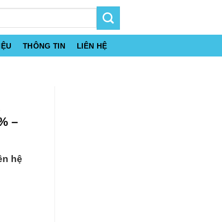
IỆU
THÔNG TIN
LIÊN HỆ
% –
ên hệ