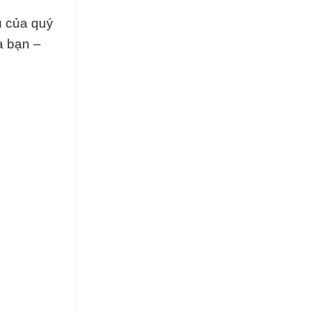
u của quý
a bạn –