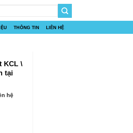
IỆU
THÔNG TIN
LIÊN HỆ
t KCL \
 tại
ên hệ