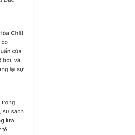
 Hóa Chất
 có
huẩn của
 bơi, và
ng lại sự
 trọng
ế, sự sạch
ng lựa
 tế.