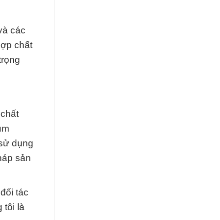
và các
hợp chất
trọng
 chất
ium
 sử dụng
háp sản
đối tác
tôi là