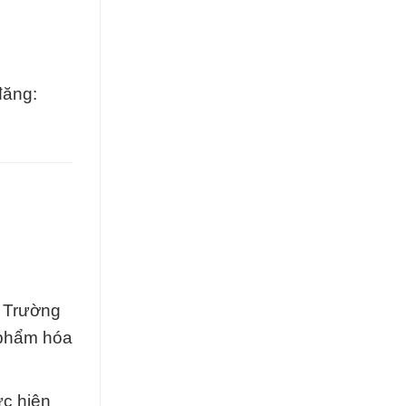
đăng:
c Trường
n phẩm hóa
ực hiện