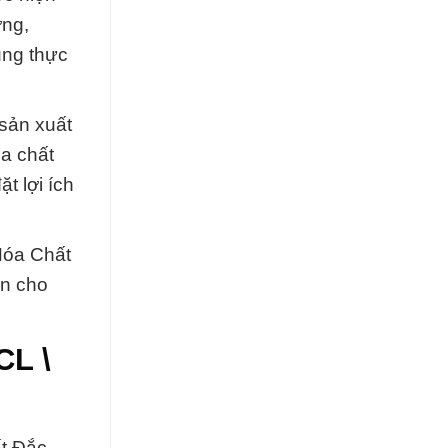
ợng,
rung thực
 sản xuất
a chất
t lợi ích
Hóa Chất
ến cho
CL \
t Đắc