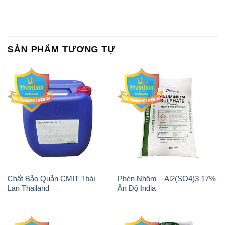
SẢN PHẨM TƯƠNG TỰ
Chất Bảo Quản CMIT Thái
Phèn Nhôm – Al2(SO4)3 17%
Lan Thailand
Ấn Độ India