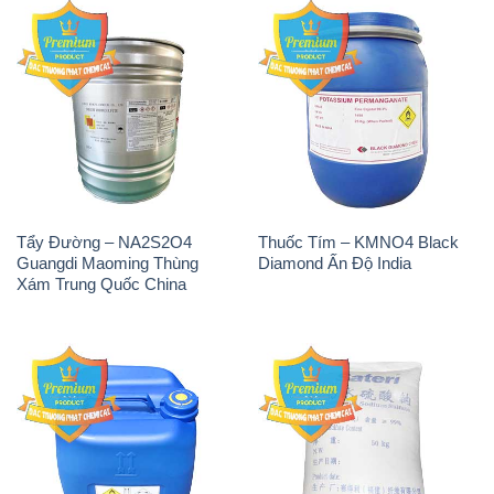
Xám Trung Quốc China
H2O2 – Hydrogen Peroxide
Sodium Sulphate – Muối
50% Taekwang Hàn Quốc
Sunfat Na2SO4 Sateri Trung
Korea
Quốc China