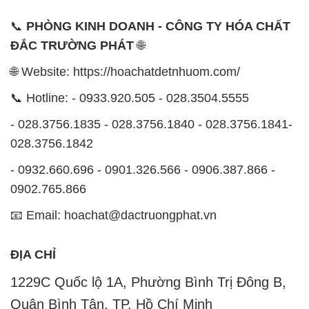
- 0932.660.696 - 0901.326.566 - 0906.387.866 -
0902.765.866
📧 Email: hoachat@dactruongphat.vn
ĐỊA CHỈ
1229C Quốc lộ 1A, Phường Bình Trị Đông B,
Quận Bình Tân, TP. Hồ Chí Minh
CÔNG TY XNK TM SX HÓA CHẤT ĐẮC TRƯỜNG
PHÁT
Công ty Hóa Chất Đắc Trường Phát, hoạt động dưới
tên miền
hoachatdetnhuom.com
, là đơn vị chuyên
kinh doanh và phân phối các loại hóa chất công
nghiệp đa dạng, nhằm đáp ứng nhu cầu sử dụng của