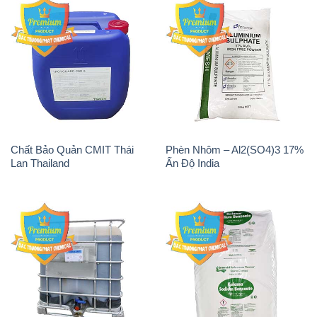
Chất tạo bọt Las P Tico Tank
Sodium Benzoate – Mốc Bột
IBC Bồn Việt Nam
Kalama Food Grade Mỹ Usa