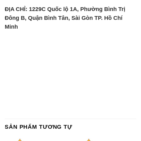
SẢN PHẨM TƯƠNG TỰ
Chất Bảo Quản CMIT Thái
Phèn Nhôm – Al2(SO4)3 17%
Lan Thailand
Ấn Độ India