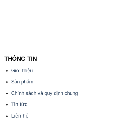
Sản phẩm
Chính sách và quy định chung
Tin tức
Liên hệ
📞
PHÒNG KINH DOANH - CÔNG TY HÓA CHẤT
ĐẮC TRƯỜNG PHÁT
🌐
🌐 Website: https://hoachatdetnhuom.com/
📞 Hotline: - 0933.920.505 - 028.3504.5555
- 028.3756.1835 - 028.3756.1840 - 028.3756.1841-
028.3756.1842