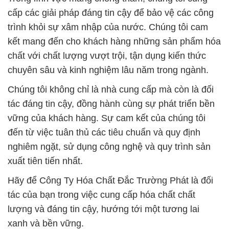
đến từ việc tuân thủ các tiêu chuẩn và quy định
nghiêm ngặt, sử dụng công nghệ và quy trình sản
xuất tiên tiến nhất.
Hãy để Công Ty Hóa Chất Đắc Trường Phát là đối
tác của bạn trong việc cung cấp hóa chất chất
lượng và đáng tin cậy, hướng tới một tương lai
xanh và bền vững.
# Cung ứng { phân phối } hóa chất Alkyl Dimethyl
Benzyl Ammonium Chloride Dạng Nước × BKC tại
Bình Phước
# Cty chuyên kinh doanh ≥ bán hóa chất Alkyl
Dimethyl Benzyl Ammonium Chloride Dạng Nước ×
BKC tại Bình Phước
# Đơn vị chuyên cung ứng ♯ bán hóa chất Alkyl
Dimethyl Benzyl Ammonium Chloride Dạng Nước ×