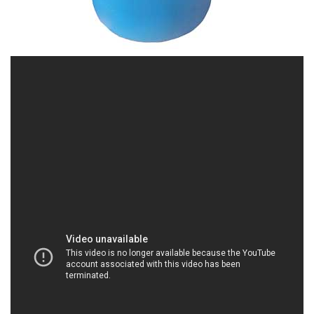
HOACHATDETNHUOM.COM | Công ty cung cấp /