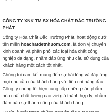
khách hàng một cách tốt nhất.
Chúng tôi cam kết mang đến sự hài lòng và đáp ứng
mọi nhu cầu của khách hàng với tiêu chí hàng đầu.
Công ty chúng tôi hiện cung cấp những sản phẩm
hóa chất chất lượng cao với giá thành hợp lý, nhằm
đảm bảo sự thành công của khách hàng.
Uy tín là một trong những nguyên tắc quan trọng
trong hoạt động kinh doanh của chúng tôi. Chúng tôi
luôn ý thức rằng những sản phẩm mà chúng tôi cung
cấp cần phải đáp ứng tiêu chuẩn chất lượng cao, làm
hài lòng đối tác. Đồng thời, chúng tôi cố gắng duy trì
mức giá hợp lý, tạo điều kiện phát triển và sự tồn tại
lâu dài cho cả hai bên.
Công ty Hóa Chất Đắc Trường Phát đáp ứng đa
dạng các nhu cầu về hóa chất, phục vụ cho tất cả