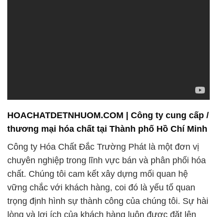
thương mại hóa chất tại Thành phố Hồ Chí Minh
Công ty Hóa Chất Đắc Trường Phát là một đơn vị
chuyên nghiệp trong lĩnh vực bán và phân phối hóa
chất. Chúng tôi cam kết xây dựng mối quan hệ
vững chắc với khách hàng, coi đó là yếu tố quan
trọng định hình sự thành công của chúng tôi. Sự hài
lòng và lợi ích của khách hàng luôn được đặt lên
hàng đầu.
Chúng tôi tự hào về việc đóng góp vào sự phát triển
của ngành công nghiệp hóa chất, hướng tới một
môi trường bền vững và thân thiện với môi trường.
Sứ mệnh của chúng tôi là hỗ trợ sự phát triển và
thịnh vượng của các ngành công nghiệp bằng cách
cung cấp những giải pháp hóa chất độc đáo và hiệu
quả.