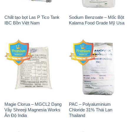
Magie Clorua – MGCL2 Dạng
PAC – Polyaluminium
Vảy Shreeji Magnesia Works
Chloride 31% Thái Lan
Ấn Độ India
Thailand
Tẩy Đường – NA2S2O4
Thuốc Tím – KMNO4 Black
Guangdi Maoming Thùng
Diamond Ấn Độ India