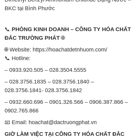
– 028.3756.1835 – 028.3756.1840 –
028.3756.1841- 028.3756.1842
– 0932.660.696 – 0901.326.566 – 0906.387.866 –
0902.765.866
📧 Email: hoachat@dactruongphat.vn
GIỜ LÀM VIỆC TẠI CÔNG TY HÓA CHẤT ĐẮC
TRƯỜNG PHÁT
Thời gian làm việc
tại Hóa Chất Đắc Trường Phát
được tổ chức như sau:
Thứ 2 đến thứ 6: Buổi sáng: từ 8h đến 11h – Buổi
chiều: từ 12h30 đến 17h
Thứ 7: Buổi sáng: từ 8h đến 11h – Buổi chiều: từ
12h30 đến 16h