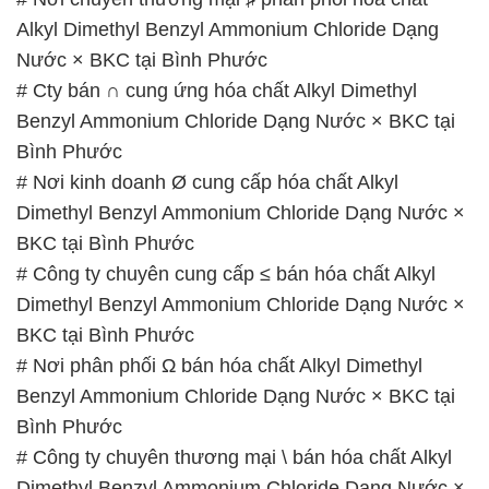
# Công ty chuyên cung cấp ≤ bán hóa chất Alkyl
Dimethyl Benzyl Ammonium Chloride Dạng Nước ×
BKC tại Bình Phước
# Nơi phân phối Ω bán hóa chất Alkyl Dimethyl
Benzyl Ammonium Chloride Dạng Nước × BKC tại
Bình Phước
# Công ty chuyên thương mại \ bán hóa chất Alkyl
Dimethyl Benzyl Ammonium Chloride Dạng Nước ×
BKC tại Bình Phước
📞
PHÒNG KINH DOANH – CÔNG TY HÓA CHẤT
ĐẮC TRƯỜNG PHÁT
🌐
🌐 Website: https://hoachatdetnhuom.com/
📞 Hotline:
– 0933.920.505 – 028.3504.5555