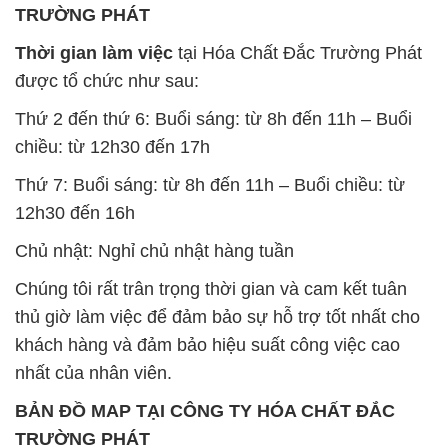
Chủ nhật: Nghỉ chủ nhật hàng tuần
Chúng tôi rất trân trọng thời gian và cam kết tuân
thủ giờ làm việc để đảm bảo sự hỗ trợ tốt nhất cho
khách hàng và đảm bảo hiệu suất công việc cao
nhất của nhân viên.
BẢN ĐỒ MAP TẠI CÔNG TY HÓA CHẤT ĐẮC
TRƯỜNG PHÁT
ĐỊA CHỈ: 1229C Quốc lộ 1A, Phường Bình Trị
Đông B, Quận Bình Tân, Sài Gòn TP. Hồ Chí
Minh