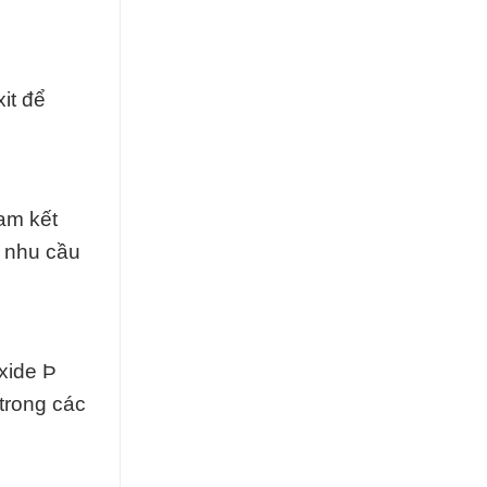
it để
am kết
g nhu cầu
xide Þ
trong các