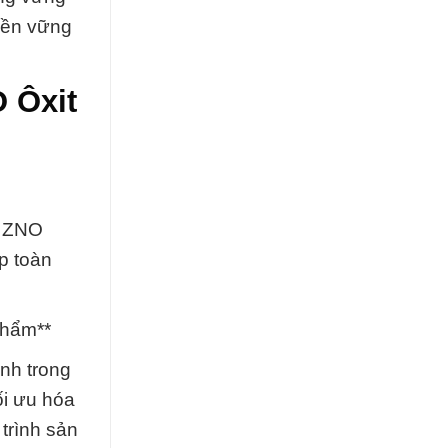
 bền vững
 Ôxit
t ZNO
p toàn
Phẩm**
nh trong
ối ưu hóa
trình sản