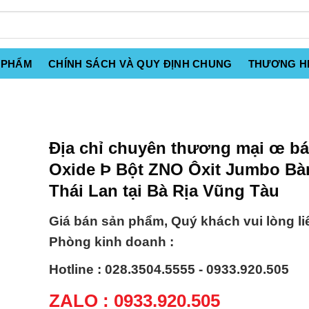
 PHẨM
CHÍNH SÁCH VÀ QUY ĐỊNH CHUNG
THƯƠNG H
Địa chỉ chuyên thương mại œ bá
Oxide Þ Bột ZNO Ôxit Jumbo Bà
Thái Lan tại Bà Rịa Vũng Tàu
Giá bán sản phẩm, Quý khách vui lòng li
Phòng kinh doanh :
Hotline : 028.3504.5555 - 0933.920.505
ZALO : 0933.920.505