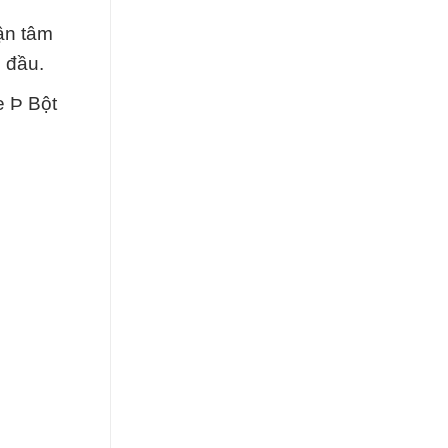
ận tâm
 đầu.
e Þ Bột