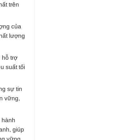
ất trên
ượng của
hất lượng
 hỗ trợ
 suất tối
g sự tin
ền vững,
g hành
anh, giúp
ếng vững