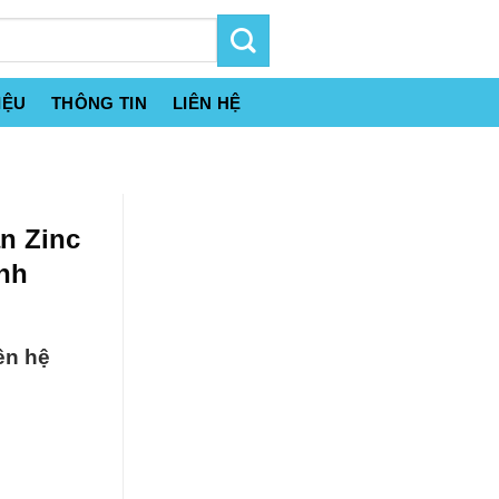
IỆU
THÔNG TIN
LIÊN HỆ
n Zinc
nh
ên hệ