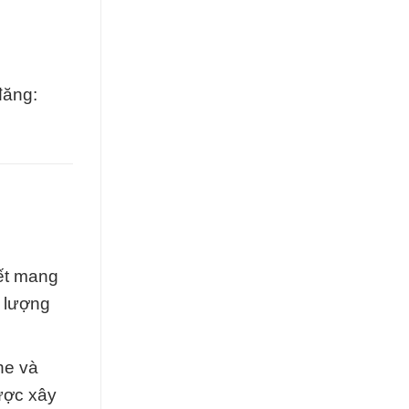
đăng:
ết mang
 lượng
he và
ược xây