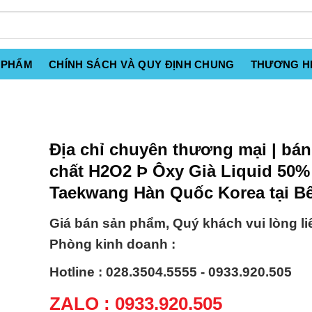
 PHẨM
CHÍNH SÁCH VÀ QUY ĐỊNH CHUNG
THƯƠNG H
Địa chỉ chuyên thương mại | bá
chất H2O2 Þ Ôxy Già Liquid 50%
Taekwang Hàn Quốc Korea tại Bế
Giá bán sản phẩm, Quý khách vui lòng li
Phòng kinh doanh :
Hotline : 028.3504.5555 - 0933.920.505
ZALO : 0933.920.505