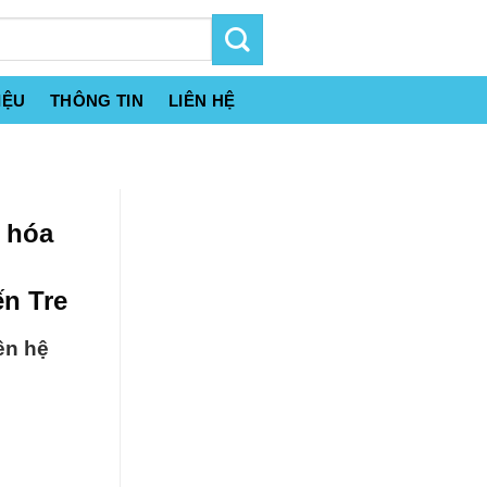
IỆU
THÔNG TIN
LIÊN HỆ
n hóa
n Tre
ên hệ