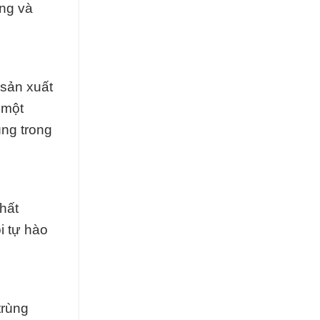
ùng và
 sản xuất
 một
ùng trong
hất
i tự hào
trùng