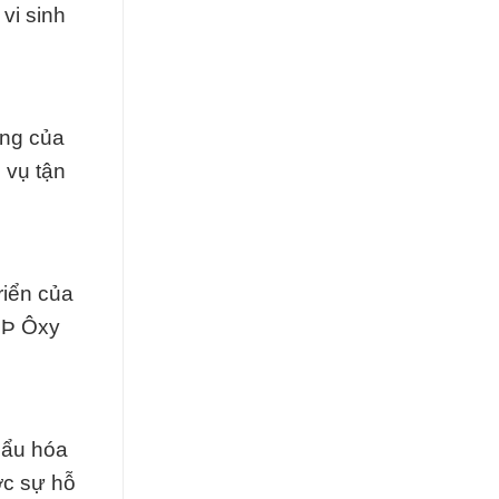
vi sinh
ông của
 vụ tận
riển của
 Þ Ôxy
hẩu hóa
ợc sự hỗ