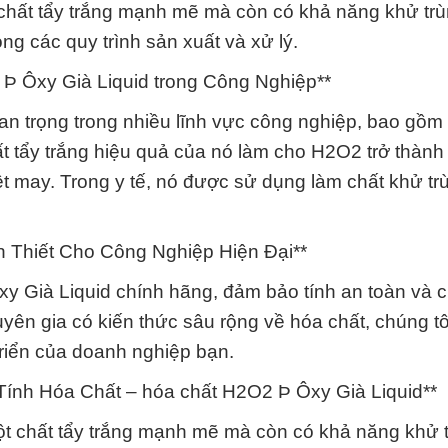
 chất tẩy trắng mạnh mẽ mà còn có khả năng khử tr
ong các quy trình sản xuất và xử lý.
Þ Ôxy Già Liquid trong Công Nghiệp**
an trọng trong nhiều lĩnh vực công nghiệp, bao gồm
ất tẩy trắng hiệu quả của nó làm cho H2O2 trở thành
ệt may. Trong y tế, nó được sử dụng làm chất khử tr
 Thiết Cho Công Nghiệp Hiện Đại**
y Già Liquid chính hãng, đảm bảo tính an toàn và c
yên gia có kiến thức sâu rộng về hóa chất, chúng tô
triển của doanh nghiệp bạn.
Tính Hóa Chất – hóa chất H2O2 Þ Ôxy Già Liquid**
ột chất tẩy trắng mạnh mẽ mà còn có khả năng khử 