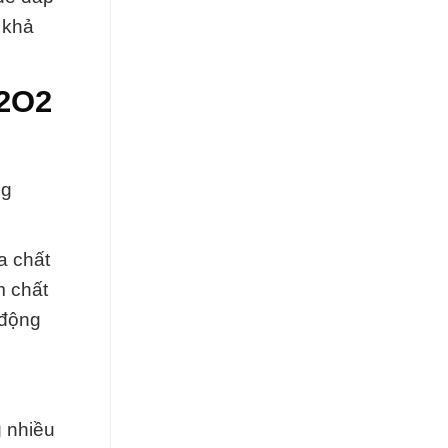
 khả
H2O2
ng
a chất
m chất
 động
g nhiều