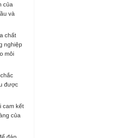
m của
cầu và
a chất
g nghiệp
ho môi
 chắc
ều được
i cam kết
hàng của
để đáp