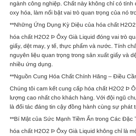
ngành công nghiệp. Chất này không chỉ có tính
oxy hóa, làm nổi bật vai trò quan trọng của nó tr
**Những Ứng Dụng Kỳ Diệu của hóa chất H2O2 
hóa chất H2O2 Þ Ôxy Già Liquid đóng vai trò qu
giấy, dệt may, y tế, thực phẩm và nước. Tính ch
nguyên liệu quan trọng trong sản xuất giấy và d
nhiều ứng dụng.
**Nguồn Cung Hóa Chất Chính Hãng – Điều Cần
Chúng tôi cam kết cung cấp hóa chất H2O2 Þ Ôx
lượng cao nhất cho khách hàng. Với đội ngũ chu
là đối tác đáng tin cậy đồng hành cùng sự phát 
**Bí Mật của Sức Mạnh Tiềm Ẩn trong Các Đặc 
hóa chất H2O2 Þ Ôxy Già Liquid không chỉ là m