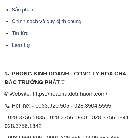
Sản phẩm
Chính sách và quy định chung
Tin tức
Liên hệ
📞
PHÒNG KINH DOANH - CÔNG TY HÓA CHẤT
ĐẮC TRƯỜNG PHÁT
🌐
🌐 Website: https://hoachatdetnhuom.com/
📞 Hotline: - 0933.920.505 - 028.3504.5555
- 028.3756.1835 - 028.3756.1840 - 028.3756.1841-
028.3756.1842
- 0932.660.696 - 0901.326.566 - 0906.387.866 -