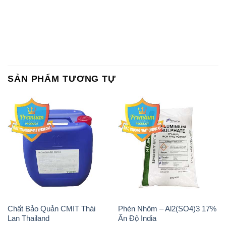
SẢN PHẨM TƯƠNG TỰ
Chất Bảo Quản CMIT Thái
Phèn Nhôm – Al2(SO4)3 17%
Lan Thailand
Ấn Độ India