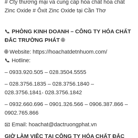
# Cty thương mại và cung cấp hóa chất hóa chất
Zinc Oxide # Ôxit Zinc Oxide tại Cần Thơ
📞
PHÒNG KINH DOANH – CÔNG TY HÓA CHẤT
ĐẮC TRƯỜNG PHÁT
🌐
🌐 Website: https://hoachatdetnhuom.com/
📞 Hotline:
– 0933.920.505 – 028.3504.5555
– 028.3756.1835 – 028.3756.1840 –
028.3756.1841- 028.3756.1842
– 0932.660.696 – 0901.326.566 – 0906.387.866 –
0902.765.866
📧 Email: hoachat@dactruongphat.vn
GIỜ LÀM VIỆC TẠI CÔNG TY HÓA CHẤT ĐẮC