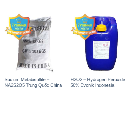
THÔNG TIN
Giới thiệu
Sản phẩm
Chính sách và quy định chung
Tin tức
Liên hệ
📞
PHÒNG KINH DOANH - CÔNG TY HÓA CHẤT