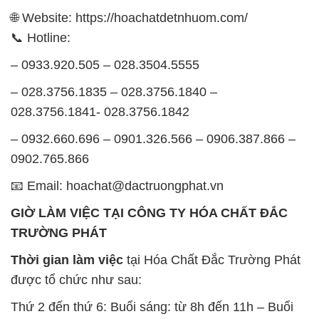
được tổ chức như sau:
Thứ 2 đến thứ 6: Buổi sáng: từ 8h đến 11h – Buổi
chiều: từ 12h30 đến 17h
Thứ 7: Buổi sáng: từ 8h đến 11h – Buổi chiều: từ
12h30 đến 16h
Chủ nhật: Nghỉ chủ nhật hàng tuần
Chúng tôi rất trân trọng thời gian và cam kết tuân
thủ giờ làm việc để đảm bảo sự hỗ trợ tốt nhất cho
khách hàng và đảm bảo hiệu suất công việc cao
nhất của nhân viên.
BẢN ĐỒ MAP TẠI CÔNG TY HÓA CHẤT ĐẮC
TRƯỜNG PHÁT
ĐỊA CHỈ: 1229C Quốc lộ 1A, Phường Bình Trị