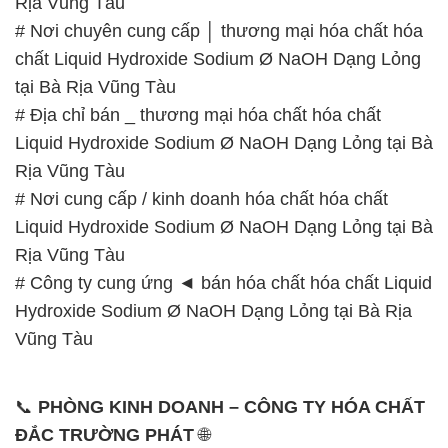
📞
PHÒNG KINH DOANH – CÔNG TY HÓA CHẤT
ĐẮC TRƯỜNG PHÁT
🌐
🌐 Website: https://hoachatdetnhuom.com/
📞 Hotline:
– 0933.920.505 – 028.3504.5555
– 028.3756.1835 – 028.3756.1840 –
028.3756.1841- 028.3756.1842
– 0932.660.696 – 0901.326.566 – 0906.387.866 –
0902.765.866
📧 Email: hoachat@dactruongphat.vn
GIỜ LÀM VIỆC TẠI CÔNG TY HÓA CHẤT ĐẮC
TRƯỜNG PHÁT
Thời gian làm việc
tại Hóa Chất Đắc Trường Phát