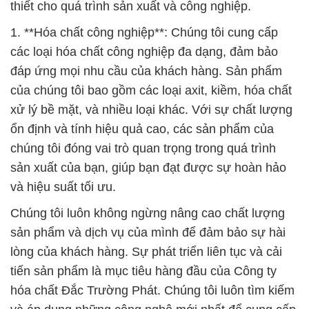
tiến sản phẩm là mục tiêu hàng đầu của Công ty
hóa chất Đắc Trường Phát. Chúng tôi luôn tìm kiếm
và áp dụng những công nghệ mới nhất để cung cấp
các giải pháp hóa chất tiên tiến và hiệu quả cho các
ngành công nghiệp đa dạng.
Nếu bạn quan tâm và muốn biết thêm thông tin chi
tiết về các sản phẩm và dịch vụ của chúng tôi, xin
vui lòng liên hệ với chúng tôi. Chúng tôi sẽ sẵn sàng
hỗ trợ và tư vấn để giúp bạn đạt được mục tiêu sản
xuất và kinh doanh của mình.
Chân thành cảm ơn sự quan tâm và ủng hộ của quý
khách hàng đối với Công ty hóa chất Đắc Trường
Phát.
# Đơn vị chuyên kinh doanh > phân phối hóa chất
hóa chất Liquid Hydroxide Sodium Ø NaOH Dạng