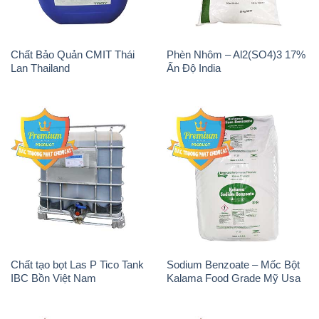
Chất tạo bọt Las P Tico Tank
Sodium Benzoate – Mốc Bột
IBC Bồn Việt Nam
Kalama Food Grade Mỹ Usa
Magie Clorua – MGCL2 Dạng
PAC – Polyaluminium
Vảy Shreeji Magnesia Works
Chloride 31% Thái Lan
Ấn Độ India
Thailand