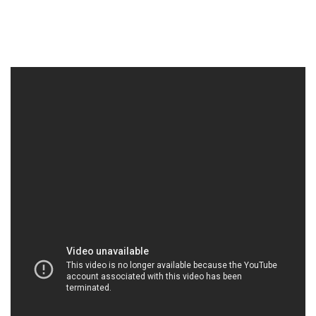
HOACHATDETNHUOM.COM | Công ty bán / phân
phối hóa chất tại Thành phố Hồ Chí Minh
Công ty hóa chất Đắc Trường Phát tự hào là một
trong những đơn vị hàng đầu trong lĩnh vực cung