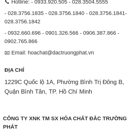
CÔNG TY XNK TM SX HÓA CHẤT ĐẮC TRƯỜNG
PHÁT
Công ty Hóa Chất Đắc Trường Phát, hoạt động dưới
tên miền
hoachatdetnhuom.com
, là đơn vị chuyên
kinh doanh và phân phối các loại hóa chất công
nghiệp đa dạng, nhằm đáp ứng nhu cầu sử dụng của
khách hàng một cách tốt nhất.
Chúng tôi cam kết mang đến sự hài lòng và đáp ứng
mọi nhu cầu của khách hàng với tiêu chí hàng đầu.
Công ty chúng tôi hiện cung cấp những sản phẩm
hóa chất chất lượng cao với giá thành hợp lý, nhằm
đảm bảo sự thành công của khách hàng.
Uy tín là một trong những nguyên tắc quan trọng
trong hoạt động kinh doanh của chúng tôi. Chúng tôi