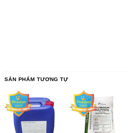
Chất Bảo Quản CMIT Thái
Phèn Nhôm – Al2(SO4)3 17%
Lan Thailand
Ấn Độ India