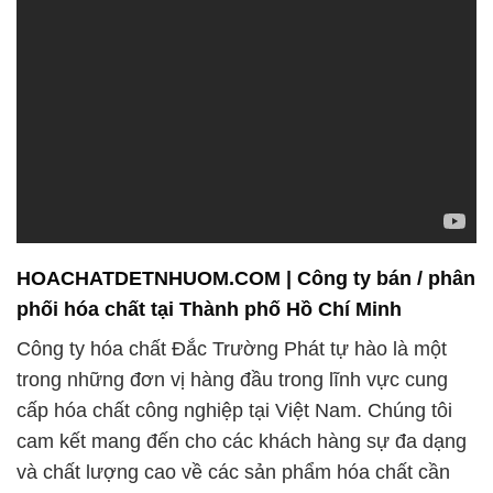
cấp hóa chất công nghiệp tại Việt Nam. Chúng tôi
cam kết mang đến cho các khách hàng sự đa dạng
và chất lượng cao về các sản phẩm hóa chất cần
thiết cho quá trình sản xuất và công nghiệp.
1. **Hóa chất công nghiệp**: Chúng tôi cung cấp
các loại hóa chất công nghiệp đa dạng, đảm bảo
đáp ứng mọi nhu cầu của khách hàng. Sản phẩm
của chúng tôi bao gồm các loại axit, kiềm, hóa chất
xử lý bề mặt, và nhiều loại khác. Với sự chất lượng
ổn định và tính hiệu quả cao, các sản phẩm của
chúng tôi đóng vai trò quan trọng trong quá trình
sản xuất của bạn, giúp bạn đạt được sự hoàn hảo
và hiệu suất tối ưu.
Chúng tôi luôn không ngừng nâng cao chất lượng
sản phẩm và dịch vụ của mình để đảm bảo sự hài
lòng của khách hàng. Sự phát triển liên tục và cải