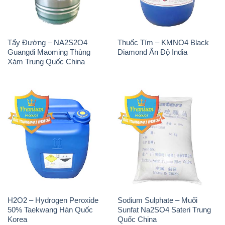
H2O2 – Hydrogen Peroxide
Sodium Sulphate – Muối
50% Taekwang Hàn Quốc
Sunfat Na2SO4 Sateri Trung
Korea
Quốc China
Sodium Metabisulfite –
H2O2 – Hydrogen Peroxide
NA2S2O5 Trung Quốc China
50% Evonik Indonesia