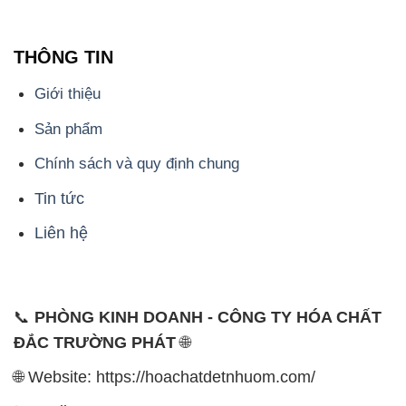
ĐẮC TRƯỜNG PHÁT
🌐
🌐 Website: https://hoachatdetnhuom.com/
📞 Hotline: - 0933.920.505 - 028.3504.5555
- 028.3756.1835 - 028.3756.1840 - 028.3756.1841-
028.3756.1842
- 0932.660.696 - 0901.326.566 - 0906.387.866 -
0902.765.866
📧 Email: hoachat@dactruongphat.vn
ĐỊA CHỈ
1229C Quốc lộ 1A, Phường Bình Trị Đông B,
Quận Bình Tân, TP. Hồ Chí Minh