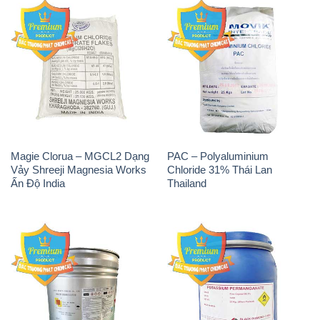
Tẩy Đường – NA2S2O4
Thuốc Tím – KMNO4 Black
Guangdi Maoming Thùng
Diamond Ấn Độ India
Xám Trung Quốc China