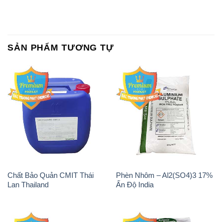
SẢN PHẨM TƯƠNG TỰ
Chất Bảo Quản CMIT Thái
Phèn Nhôm – Al2(SO4)3 17%
Lan Thailand
Ấn Độ India