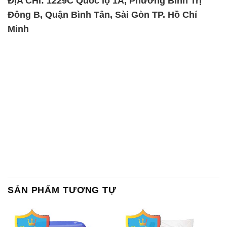
ĐỊA CHỈ: 1229C Quốc lộ 1A, Phường Bình Trị
Đông B, Quận Bình Tân, Sài Gòn TP. Hồ Chí
Minh
SẢN PHẨM TƯƠNG TỰ