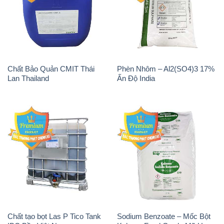
Chất Bảo Quản CMIT Thái
Phèn Nhôm – Al2(SO4)3 17%
Lan Thailand
Ấn Độ India
Chất tạo bọt Las P Tico Tank
Sodium Benzoate – Mốc Bột
IBC Bồn Việt Nam
Kalama Food Grade Mỹ Usa