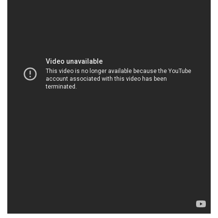
HOACHATDETNHUOM.COM | Công ty bán / phân
phối hóa chất tại Thành phố Hồ Chí Minh
Acid Citric: Một loại acid tự nhiên thường được sử
dụng trong thực phẩm và sản xuất hóa phẩm.