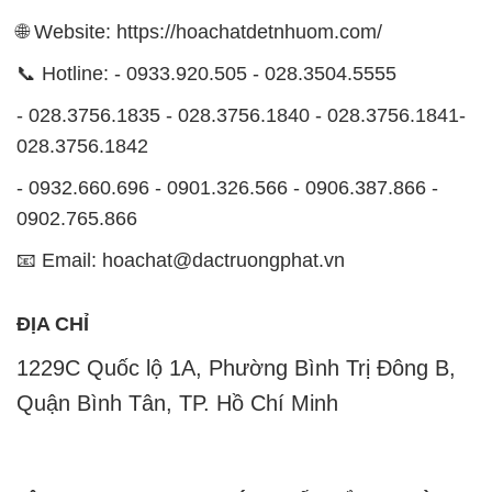
028.3756.1842
- 0932.660.696 - 0901.326.566 - 0906.387.866 -
0902.765.866
📧 Email: hoachat@dactruongphat.vn
ĐỊA CHỈ
1229C Quốc lộ 1A, Phường Bình Trị Đông B,
Quận Bình Tân, TP. Hồ Chí Minh
CÔNG TY XNK TM SX HÓA CHẤT ĐẮC TRƯỜNG
PHÁT
Công ty Hóa Chất Đắc Trường Phát, hoạt động dưới
tên miền
hoachatdetnhuom.com
, là đơn vị chuyên