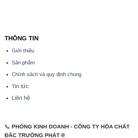
THÔNG TIN
Giới thiệu
Sản phẩm
Chính sách và quy định chung
Tin tức
Liên hệ
📞
PHÒNG KINH DOANH - CÔNG TY HÓA CHẤT
ĐẮC TRƯỜNG PHÁT
🌐
🌐 Website: https://hoachatdetnhuom.com/
📞 Hotline: - 0933.920.505 - 028.3504.5555
- 028.3756.1835 - 028.3756.1840 - 028.3756.1841-