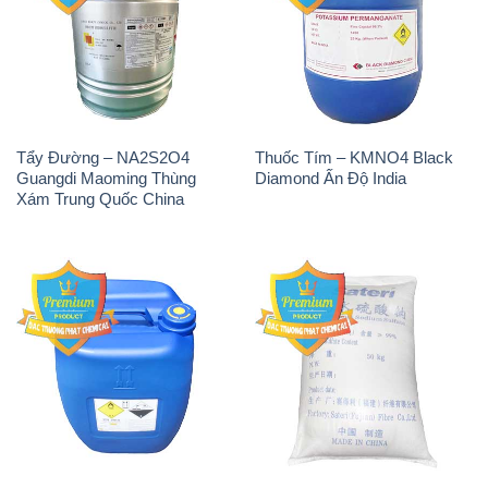
Tẩy Đường – NA2S2O4
Thuốc Tím – KMNO4 Black
Guangdi Maoming Thùng
Diamond Ấn Độ India
Xám Trung Quốc China
H2O2 – Hydrogen Peroxide
Sodium Sulphate – Muối
50% Taekwang Hàn Quốc
Sunfat Na2SO4 Sateri Trung
Korea
Quốc China