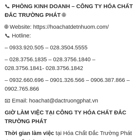
– 0933.920.505 – 028.3504.5555
– 028.3756.1835 – 028.3756.1840 –
028.3756.1841- 028.3756.1842
– 0932.660.696 – 0901.326.566 – 0906.387.866 –
0902.765.866
📧 Email: hoachat@dactruongphat.vn
GIỜ LÀM VIỆC TẠI CÔNG TY HÓA CHẤT ĐẮC
TRƯỜNG PHÁT
Thời gian làm việc
tại Hóa Chất Đắc Trường Phát
được tổ chức như sau:
Thứ 2 đến thứ 6: Buổi sáng: từ 8h đến 11h – Buổi
chiều: từ 12h30 đến 17h
Thứ 7: Buổi sáng: từ 8h đến 11h – Buổi chiều: từ