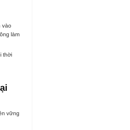
n vào
hông làm
 thời
ại
Bền vững