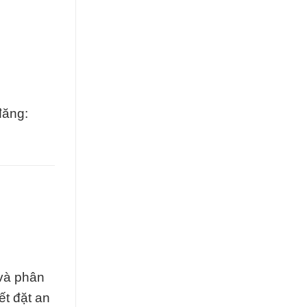
đăng:
 và phân
ết đặt an