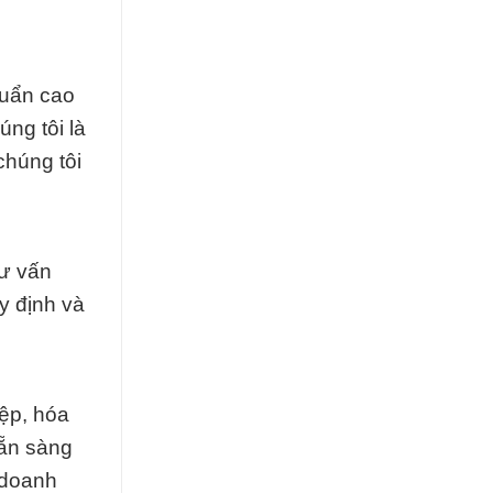
huẩn cao
úng tôi là
chúng tôi
tư vấn
y định và
ệp, hóa
sẵn sàng
 doanh