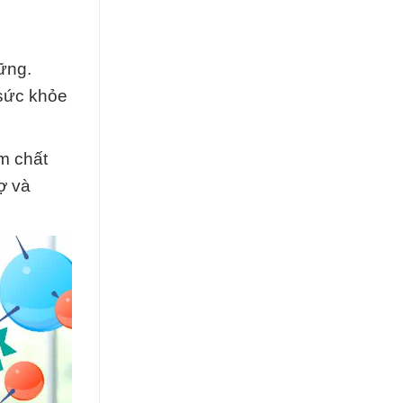
ững.
 sức khỏe
m chất
ợ và