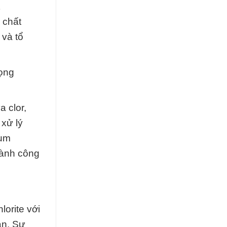
 chất
 và tổ
rọng
 clor,
 xử lý
ium
gành công
orite với
àn. Sự