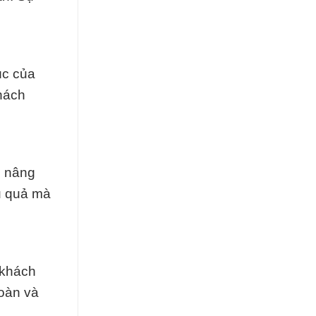
úc của
khách
ể nâng
u quả mà
 khách
toàn và