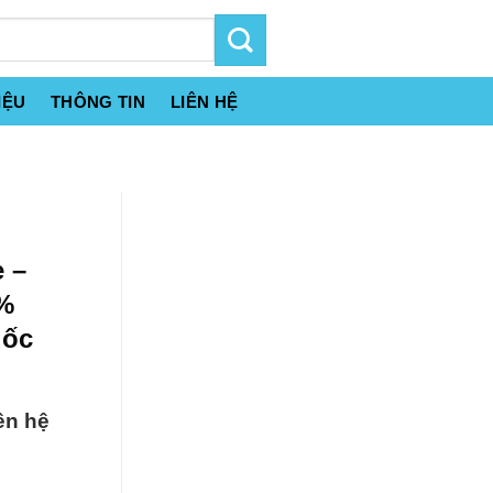
IỆU
THÔNG TIN
LIÊN HỆ
 –
0%
uốc
ên hệ