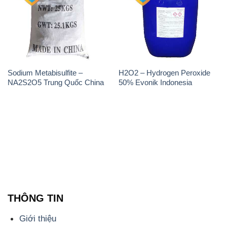
THÔNG TIN
Giới thiệu
Sản phẩm
Chính sách và quy định chung
Tin tức
Liên hệ
📞
PHÒNG KINH DOANH - CÔNG TY HÓA CHẤT