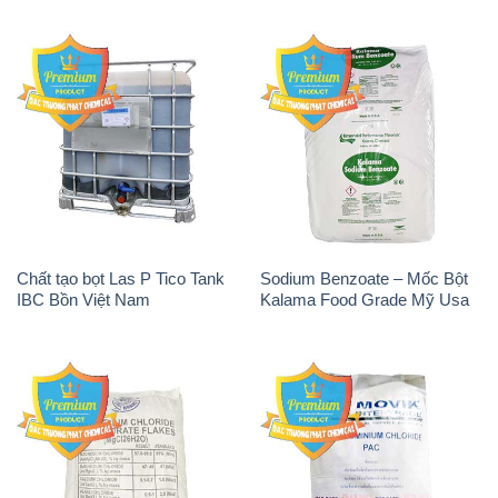
Chất tạo bọt Las P Tico Tank
Sodium Benzoate – Mốc Bột
IBC Bồn Việt Nam
Kalama Food Grade Mỹ Usa
Magie Clorua – MGCL2 Dạng
PAC – Polyaluminium
Vảy Shreeji Magnesia Works
Chloride 31% Thái Lan
Ấn Độ India
Thailand