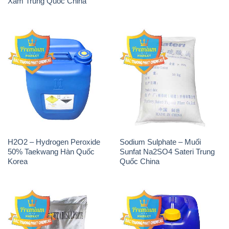
H2O2 – Hydrogen Peroxide
Sodium Sulphate – Muối
50% Taekwang Hàn Quốc
Sunfat Na2SO4 Sateri Trung
Korea
Quốc China
Sodium Metabisulfite –
H2O2 – Hydrogen Peroxide
NA2S2O5 Trung Quốc China
50% Evonik Indonesia