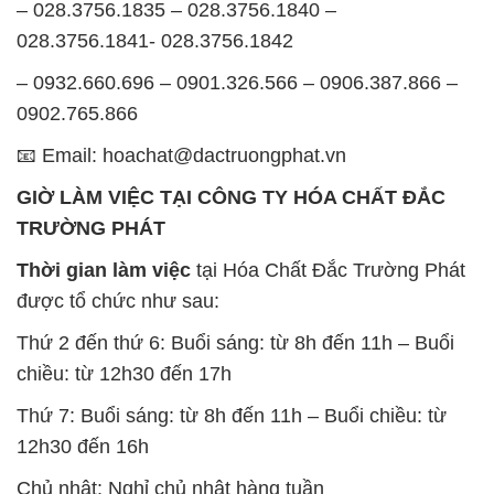
được tổ chức như sau:
Thứ 2 đến thứ 6: Buổi sáng: từ 8h đến 11h – Buổi
chiều: từ 12h30 đến 17h
Thứ 7: Buổi sáng: từ 8h đến 11h – Buổi chiều: từ
12h30 đến 16h
Chủ nhật: Nghỉ chủ nhật hàng tuần
Chúng tôi rất trân trọng thời gian và cam kết tuân
thủ giờ làm việc để đảm bảo sự hỗ trợ tốt nhất cho
khách hàng và đảm bảo hiệu suất công việc cao
nhất của nhân viên.
BẢN ĐỒ MAP TẠI CÔNG TY HÓA CHẤT ĐẮC
TRƯỜNG PHÁT
ĐỊA CHỈ: 1229C Quốc lộ 1A, Phường Bình Trị