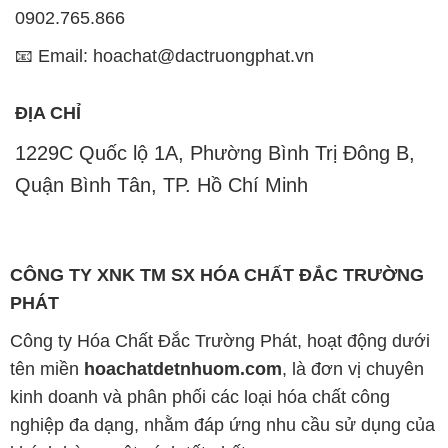
CÔNG TY XNK TM SX HÓA CHẤT ĐẮC TRƯỜNG
PHÁT
Công ty Hóa Chất Đắc Trường Phát, hoạt động dưới
tên miền
hoachatdetnhuom.com
, là đơn vị chuyên
kinh doanh và phân phối các loại hóa chất công
nghiệp đa dạng, nhằm đáp ứng nhu cầu sử dụng của
khách hàng một cách tốt nhất.
Chúng tôi cam kết mang đến sự hài lòng và đáp ứng
mọi nhu cầu của khách hàng với tiêu chí hàng đầu.
Công ty chúng tôi hiện cung cấp những sản phẩm
hóa chất chất lượng cao với giá thành hợp lý, nhằm
đảm bảo sự thành công của khách hàng.
Uy tín là một trong những nguyên tắc quan trọng
trong hoạt động kinh doanh của chúng tôi. Chúng tôi