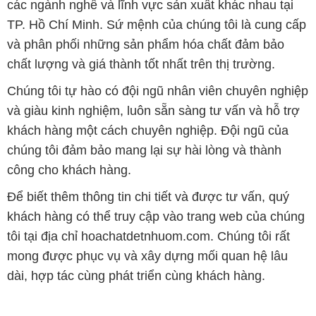
Để biết thêm thông tin chi tiết và được tư vấn, quý
khách hàng có thể truy cập vào trang web của chúng
tôi tại địa chỉ hoachatdetnhuom.com. Chúng tôi rất
mong được phục vụ và xây dựng mối quan hệ lâu
dài, hợp tác cùng phát triển cùng khách hàng.
Bản quyền © 2016 hoachatdetnhuom.com
CÔNG TY XNK TM SX HÓA CHẤT ĐẮC TRƯỜNG PHÁT
Giấy chứng nhận Đăng ký Kinh doanh số 0304188681 do Sở Kế
hoạch và Đầu tư Thành phố Hồ Chí Minh cấp ngày 19-01-2017
🌐
HOACHATDETNHUOM.COM