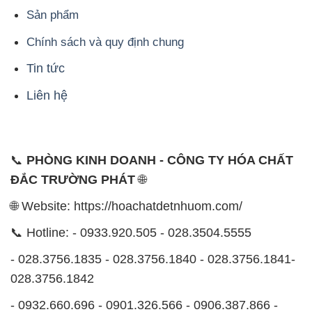
ĐẮC TRƯỜNG PHÁT
🌐
🌐 Website: https://hoachatdetnhuom.com/
📞 Hotline: - 0933.920.505 - 028.3504.5555
- 028.3756.1835 - 028.3756.1840 - 028.3756.1841-
028.3756.1842
- 0932.660.696 - 0901.326.566 - 0906.387.866 -
0902.765.866
📧 Email: hoachat@dactruongphat.vn
ĐỊA CHỈ
1229C Quốc lộ 1A, Phường Bình Trị Đông B,
Quận Bình Tân, TP. Hồ Chí Minh