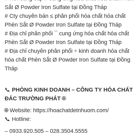
📞
PHÒNG KINH DOANH – CÔNG TY HÓA CHẤT
ĐẮC TRƯỜNG PHÁT
🌐
🌐 Website: https://hoachatdetnhuom.com/
📞 Hotline:
– 0933.920.505 – 028.3504.5555
– 028.3756.1835 – 028.3756.1840 –
028.3756.1841- 028.3756.1842
– 0932.660.696 – 0901.326.566 – 0906.387.866 –
0902.765.866
📧 Email: hoachat@dactruongphat.vn
GIỜ LÀM VIỆC TẠI CÔNG TY HÓA CHẤT ĐẮC
TRƯỜNG PHÁT
Thời gian làm việc
tại Hóa Chất Đắc Trường Phát