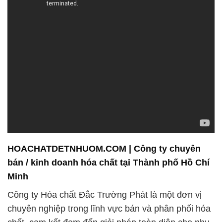
HOACHATDETNHUOM.COM | Công ty chuyên
bán / kinh doanh hóa chất tại Thành phố Hồ Chí
Minh
Công ty Hóa chất Đắc Trường Phát là một đơn vị
chuyên nghiệp trong lĩnh vực bán và phân phối hóa
chất, cam kết đem đến giải pháp toàn diện cho nhu
cầu đa dạng của khách hàng. Với đội ngũ nhân sự
chuyên nghiệp và am hiểu sâu rộng về ngành công
nghiệp hóa chất, chúng tôi tự hào là đối tác tin cậy
của các doanh nghiệp trong và ngoài nước.
Chúng tôi luôn hướng đến sự hài lòng của khách
hàng thông qua việc cung cấp sản phẩm chất lượng
cao và dịch vụ tận tâm. Đội ngũ tư vấn của chúng
tôi sẵn sàng hỗ trợ bạn trong việc lựa chọn các sản