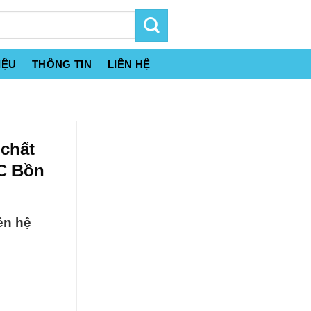
IỆU
THÔNG TIN
LIÊN HỆ
chất
BC Bồn
ên hệ