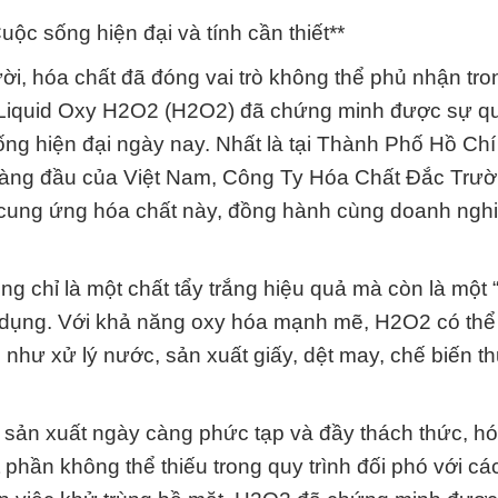
ộc sống hiện đại và tính cần thiết**
ười, hóa chất đã đóng vai trò không thể phủ nhận tro
| Liquid Oxy H2O2 (H2O2) đã chứng minh được sự q
sống hiện đại ngày nay. Nhất là tại Thành Phố Hồ Chí
 hàng đầu của Việt Nam, Công Ty Hóa Chất Đắc Trư
 cung ứng hóa chất này, đồng hành cùng doanh ngh
 chỉ là một chất tẩy trắng hiệu quả mà còn là một 
ng dụng. Với khả năng oxy hóa mạnh mẽ, H2O2 có th
 như xử lý nước, sản xuất giấy, dệt may, chế biến 
à sản xuất ngày càng phức tạp và đầy thách thức, hó
hần không thể thiếu trong quy trình đối phó với các