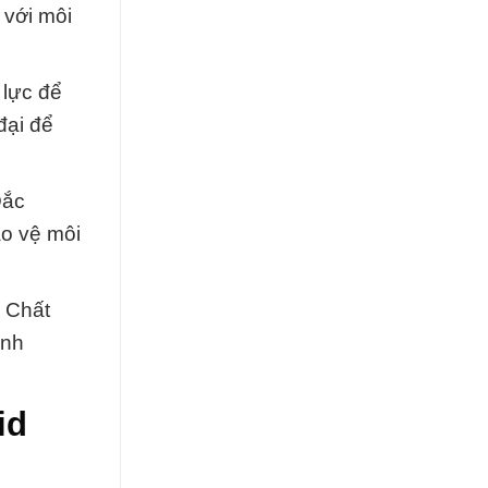
 với môi
 lực để
đại để
Đắc
ảo vệ môi
a Chất
anh
id