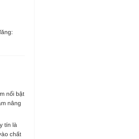
đăng:
m nổi bật
hằm nâng
 tín là
vào chất