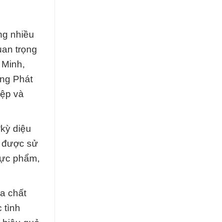
ng nhiều
uan trọng
 Minh,
ờng Phát
iệp và
“kỳ diệu
ể được sử
thực phẩm,
a chất
 tình