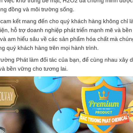
ến việc khử trùng bề mặt, H2O2 đã chứng minh được
ộng đồng và môi trường sống.
 cam kết mang đến cho quý khách hàng không chỉ l
iện, hỗ trợ doanh nghiệp phát triển mạnh mẽ và bền
 và am hiểu sâu về các sản phẩm hóa chất mà chúng
ng quý khách hàng trên mọi hành trình.
rường Phát làm đối tác của bạn, để cùng nhau xây 
và bền vững cho tương lai.