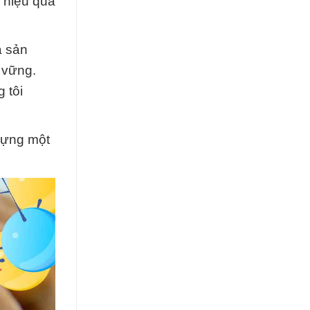
 hiệu quả
à sản
 vững.
 tôi
dựng một