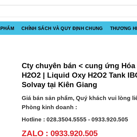
 PHẨM
CHÍNH SÁCH VÀ QUY ĐỊNH CHUNG
THƯƠNG H
Cty chuyên bán < cung ứng Hóa 
H2O2 | Liquid Oxy H2O2 Tank I
Solvay tại Kiên Giang
Giá bán sản phẩm, Quý khách vui lòng li
Phòng kinh doanh :
Hotline : 028.3504.5555 - 0933.920.505
ZALO : 0933.920.505