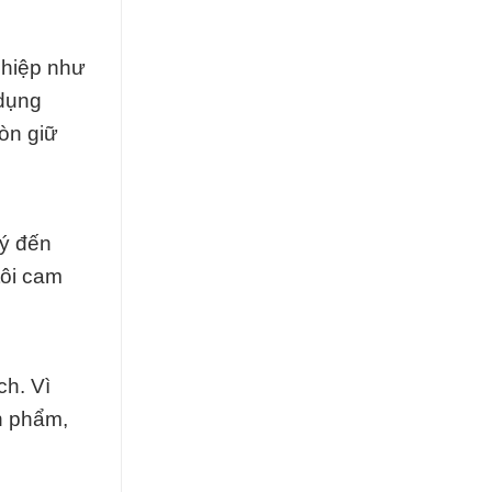
ghiệp như
 dụng
còn giữ
 ý đến
tôi cam
ch. Vì
ản phẩm,