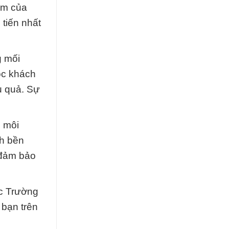
ệm của
tiến nhất
g mối
óc khách
u quả. Sự
n môi
ch bền
 đảm bảo
ắc Trường
 bạn trên