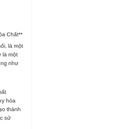
óa Chất**
i, là một
 là một
cũng như
hất
xy hóa
tạo thành
ợc sử