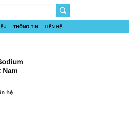
IỆU
THÔNG TIN
LIÊN HỆ
 Sodium
ệt Nam
ên hệ