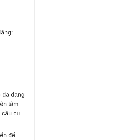
đăng:
c đa dạng
yên tâm
u cầu cụ
iển để