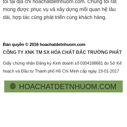
tôi tại địa chỉ hoachatdetnhuom.com. Chúng tôi rất
mong được phục vụ và xây dựng mối quan hệ lâu
dài, hợp tác cùng phát triển cùng khách hàng.
Bản quyền © 2016 hoachatdetnhuom.com
CÔNG TY XNK TM SX HÓA CHẤT ĐẮC TRƯỜNG PHÁT
Giấy chứng nhận Đăng ký Kinh doanh số 0304188681 do Sở Kế
hoạch và Đầu tư Thành phố Hồ Chí Minh cấp ngày 19-01-2017
🌐
HOACHATDETNHUOM.COM