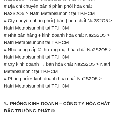
# Nhà bán hàng ♦ kinh doanh hóa chất Na2S2O5 >
Natri Metabisunphit tại TP.HCM
# Nhà cung cấp © thương mại hóa chất Na2S2O5 >
Natri Metabisunphit tại TP.HCM
# Cty kinh doanh → bán hóa chất Na2S2O5 > Natri
Metabisunphit tại TP.HCM
# Phân phối » kinh doanh hóa chất Na2S2O5 >
Natri Metabisunphit tại TP.HCM
📞
PHÒNG KINH DOANH – CÔNG TY HÓA CHẤT
ĐẮC TRƯỜNG PHÁT
🌐
🌐 Website: https://hoachatdetnhuom.com/
📞 Hotline:
– 0933.920.505 – 028.3504.5555
– 028.3756.1835 – 028.3756.1840 –