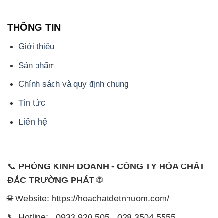
Sản phẩm
Chính sách và quy định chung
Tin tức
Liên hệ
📞
PHÒNG KINH DOANH - CÔNG TY HÓA CHẤT
ĐẮC TRƯỜNG PHÁT
🌐
🌐 Website: https://hoachatdetnhuom.com/
📞 Hotline: - 0933.920.505 - 028.3504.5555
- 028.3756.1835 - 028.3756.1840 - 028.3756.1841-
028.3756.1842
- 0932.660.696 - 0901.326.566 - 0906.387.866 -