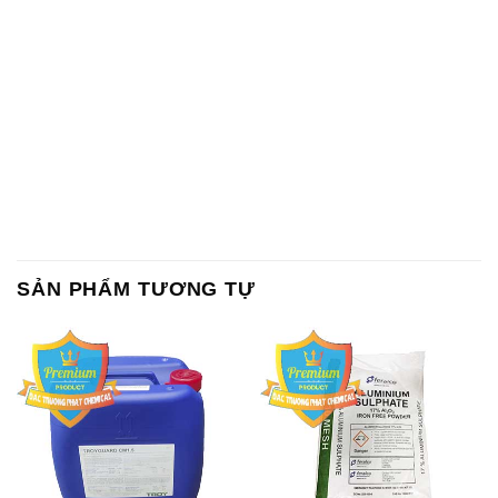
SẢN PHẨM TƯƠNG TỰ
Chất Bảo Quản CMIT Thái
Phèn Nhôm – Al2(SO4)3 17%
Lan Thailand
Ấn Độ India