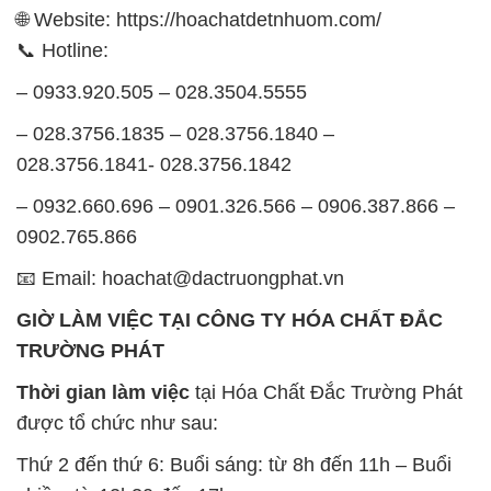
028.3756.1841- 028.3756.1842
– 0932.660.696 – 0901.326.566 – 0906.387.866 –
0902.765.866
📧 Email: hoachat@dactruongphat.vn
GIỜ LÀM VIỆC TẠI CÔNG TY HÓA CHẤT ĐẮC
TRƯỜNG PHÁT
Thời gian làm việc
tại Hóa Chất Đắc Trường Phát
được tổ chức như sau:
Thứ 2 đến thứ 6: Buổi sáng: từ 8h đến 11h – Buổi
chiều: từ 12h30 đến 17h
Thứ 7: Buổi sáng: từ 8h đến 11h – Buổi chiều: từ
12h30 đến 16h
Chủ nhật: Nghỉ chủ nhật hàng tuần