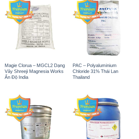
Magie Clorua – MGCL2 Dạng
PAC – Polyaluminium
Vảy Shreeji Magnesia Works
Chloride 31% Thái Lan
Ấn Độ India
Thailand
Tẩy Đường – NA2S2O4
Thuốc Tím – KMNO4 Black
Guangdi Maoming Thùng
Diamond Ấn Độ India
Xám Trung Quốc China