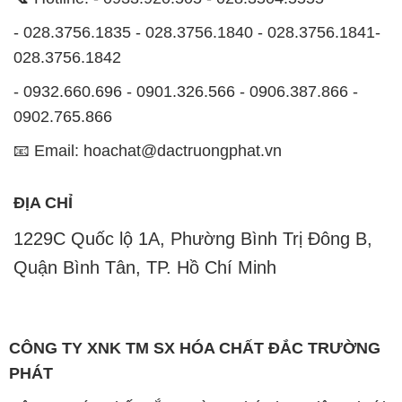
0902.765.866
📧 Email: hoachat@dactruongphat.vn
ĐỊA CHỈ
1229C Quốc lộ 1A, Phường Bình Trị Đông B,
Quận Bình Tân, TP. Hồ Chí Minh
CÔNG TY XNK TM SX HÓA CHẤT ĐẮC TRƯỜNG
PHÁT
Công ty Hóa Chất Đắc Trường Phát, hoạt động dưới
tên miền
hoachatdetnhuom.com
, là đơn vị chuyên
kinh doanh và phân phối các loại hóa chất công
nghiệp đa dạng, nhằm đáp ứng nhu cầu sử dụng của
khách hàng một cách tốt nhất.