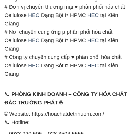
# Đơn vị chuyên thương mại ♥ phân phối hóa chất
Cellulose
HEC
Dạng Bột Þ HPMC
HEC
tại Kiên
Giang
# Nơi chuyên cung ứng µ phân phối hóa chất
Cellulose
HEC
Dạng Bột Þ HPMC
HEC
tại Kiên
Giang
# Công ty chuyên cung cấp ♥ phân phối hóa chất
Cellulose
HEC
Dạng Bột Þ HPMC
HEC
tại Kiên
Giang
📞
PHÒNG KINH DOANH – CÔNG TY HÓA CHẤT
ĐẮC TRƯỜNG PHÁT
🌐
🌐 Website: https://hoachatdetnhuom.com/
📞 Hotline:
– 0933.920.505 – 028.3504.5555