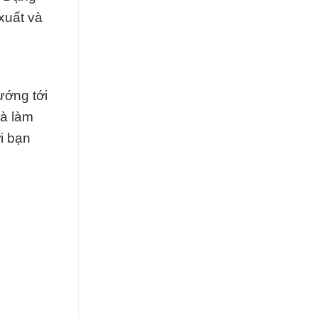
xuất và
ướng tới
là làm
i bạn