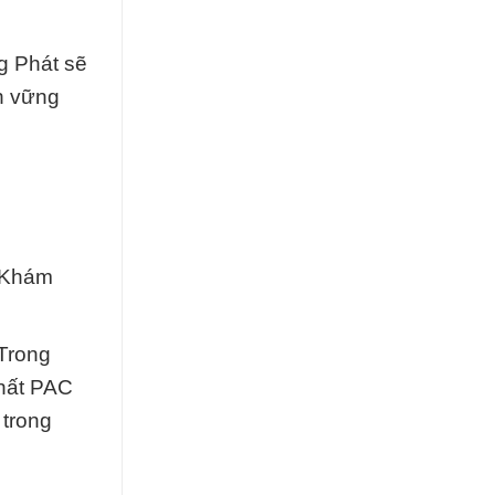
g Phát sẽ
ền vững
g
 Khám
 Trong
hất PAC
 trong