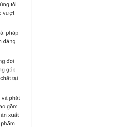
úng tôi
c vượt
iải pháp
m đáng
ng đợi
óng góp
chất tại
 và phát
 bao gồm
sản xuất
n phẩm