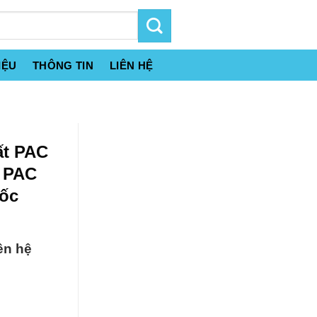
IỆU
THÔNG TIN
LIÊN HỆ
ất PAC
– PAC
ốc
ên hệ