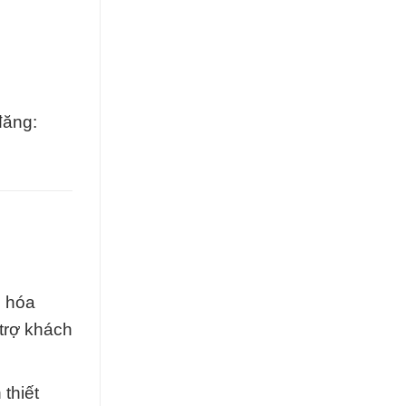
đăng:
i hóa
 trợ khách
thiết