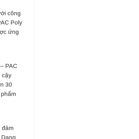
với công
 PAC Poly
ược ứng
g – PAC
n cậy
ơn 30
n phẩm
c đảm
C Dạng