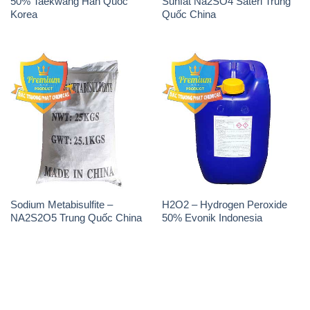
50% Taekwang Hàn Quốc
Sunfat Na2SO4 Sateri Trung
Korea
Quốc China
Sodium Metabisulfite –
H2O2 – Hydrogen Peroxide
NA2S2O5 Trung Quốc China
50% Evonik Indonesia