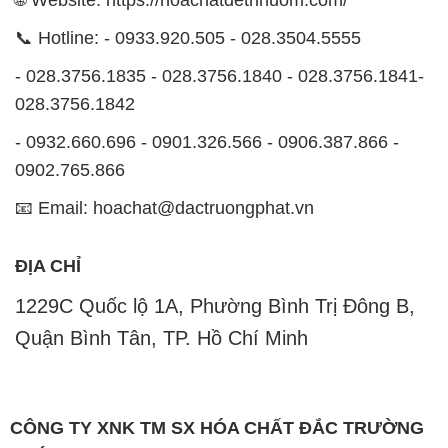
🌐 Website: https://hoachatdetnhuom.com/
📞 Hotline: - 0933.920.505 - 028.3504.5555
- 028.3756.1835 - 028.3756.1840 - 028.3756.1841-
028.3756.1842
- 0932.660.696 - 0901.326.566 - 0906.387.866 -
0902.765.866
📧 Email: hoachat@dactruongphat.vn
ĐỊA CHỈ
1229C Quốc lộ 1A, Phường Bình Trị Đông B,
Quận Bình Tân, TP. Hồ Chí Minh
CÔNG TY XNK TM SX HÓA CHẤT ĐẮC TRƯỜNG