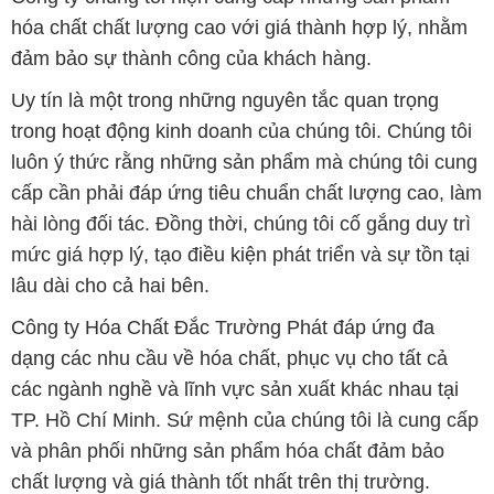
lâu dài cho cả hai bên.
Công ty Hóa Chất Đắc Trường Phát đáp ứng đa
dạng các nhu cầu về hóa chất, phục vụ cho tất cả
các ngành nghề và lĩnh vực sản xuất khác nhau tại
TP. Hồ Chí Minh. Sứ mệnh của chúng tôi là cung cấp
và phân phối những sản phẩm hóa chất đảm bảo
chất lượng và giá thành tốt nhất trên thị trường.
Chúng tôi tự hào có đội ngũ nhân viên chuyên nghiệp
và giàu kinh nghiệm, luôn sẵn sàng tư vấn và hỗ trợ
khách hàng một cách chuyên nghiệp. Đội ngũ của
chúng tôi đảm bảo mang lại sự hài lòng và thành
công cho khách hàng.
Để biết thêm thông tin chi tiết và được tư vấn, quý
khách hàng có thể truy cập vào trang web của chúng
tôi tại địa chỉ hoachatdetnhuom.com. Chúng tôi rất