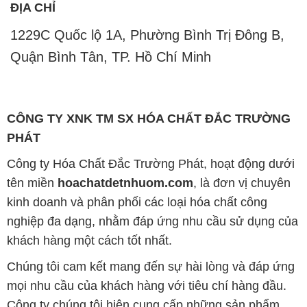
tên miền
hoachatdetnhuom.com
, là đơn vị chuyên
kinh doanh và phân phối các loại hóa chất công
nghiệp đa dạng, nhằm đáp ứng nhu cầu sử dụng của
khách hàng một cách tốt nhất.
Chúng tôi cam kết mang đến sự hài lòng và đáp ứng
mọi nhu cầu của khách hàng với tiêu chí hàng đầu.
Công ty chúng tôi hiện cung cấp những sản phẩm
hóa chất chất lượng cao với giá thành hợp lý, nhằm
đảm bảo sự thành công của khách hàng.
Uy tín là một trong những nguyên tắc quan trọng
trong hoạt động kinh doanh của chúng tôi. Chúng tôi
luôn ý thức rằng những sản phẩm mà chúng tôi cung
cấp cần phải đáp ứng tiêu chuẩn chất lượng cao, làm
hài lòng đối tác. Đồng thời, chúng tôi cố gắng duy trì
mức giá hợp lý, tạo điều kiện phát triển và sự tồn tại