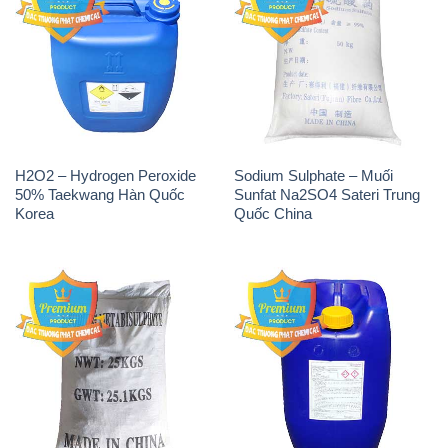
Sodium Metabisulfite –
H2O2 – Hydrogen Peroxide
NA2S2O5 Trung Quốc China
50% Evonik Indonesia