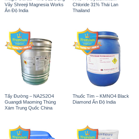
Tẩy Đường – NA2S2O4
Thuốc Tím – KMNO4 Black
Guangdi Maoming Thùng
Diamond Ấn Độ India
Xám Trung Quốc China
H2O2 – Hydrogen Peroxide
Sodium Sulphate – Muối
50% Taekwang Hàn Quốc
Sunfat Na2SO4 Sateri Trung
Korea
Quốc China