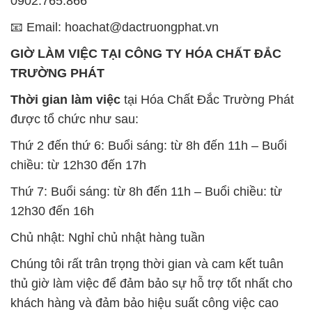
Thứ 7: Buổi sáng: từ 8h đến 11h – Buổi chiều: từ
12h30 đến 16h
Chủ nhật: Nghỉ chủ nhật hàng tuần
Chúng tôi rất trân trọng thời gian và cam kết tuân
thủ giờ làm việc để đảm bảo sự hỗ trợ tốt nhất cho
khách hàng và đảm bảo hiệu suất công việc cao
nhất của nhân viên.
BẢN ĐỒ MAP TẠI CÔNG TY HÓA CHẤT ĐẮC
TRƯỜNG PHÁT
ĐỊA CHỈ: 1229C Quốc lộ 1A, Phường Bình Trị
Đông B, Quận Bình Tân, Sài Gòn TP. Hồ Chí
Minh