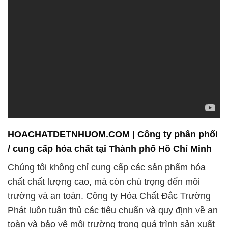
HOACHATDETNHUOM.COM | Công ty phân phối
/ cung cấp hóa chất tại Thành phố Hồ Chí Minh
Chúng tôi không chỉ cung cấp các sản phẩm hóa
chất chất lượng cao, mà còn chú trọng đến môi
trường và an toàn. Công ty Hóa Chất Đắc Trường
Phát luôn tuân thủ các tiêu chuẩn và quy định về an
toàn và bảo vệ môi trường trong quá trình sản xuất
và cung cấp sản phẩm. Chúng tôi cam kết hợp tác
với khách hàng để đảm bảo rằng việc sử dụng hóa
chất của chúng tôi không gây hại cho môi trường và
sức khỏe con người.
Khách hàng của chúng tôi đến từ nhiều ngành công
nghiệp khác nhau, từ sản xuất, nghiên cứu, y tế đến
nông nghiệp và nhiều lĩnh vực khác. Điều này thể
hiện sự đa dạng của dịch vụ cung cấp hóa chất của