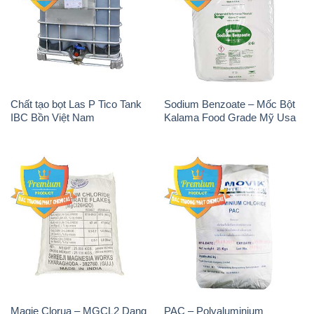
Magie Clorua – MGCL2 Dạng
PAC – Polyaluminium
Vảy Shreeji Magnesia Works
Chloride 31% Thái Lan
Ấn Độ India
Thailand