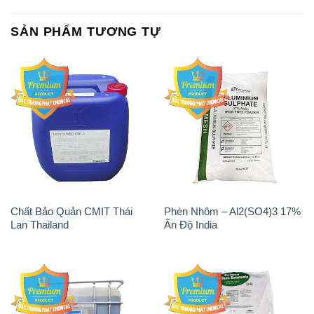
Chất Bảo Quản CMIT Thái
Phèn Nhôm – Al2(SO4)3 17%
Lan Thailand
Ấn Độ India
Chất tạo bọt Las P Tico Tank
Sodium Benzoate – Mốc Bột
IBC Bồn Việt Nam
Kalama Food Grade Mỹ Usa