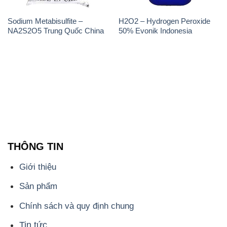
THÔNG TIN
Giới thiệu
Sản phẩm
Chính sách và quy định chung
Tin tức
Liên hệ
📞
PHÒNG KINH DOANH - CÔNG TY HÓA CHẤT
ĐẮC TRƯỜNG PHÁT
🌐
🌐 Website: https://hoachatdetnhuom.com/
📞 Hotline: - 0933.920.505 - 028.3504.5555