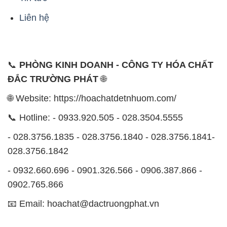
- 028.3756.1835 - 028.3756.1840 - 028.3756.1841-
028.3756.1842
- 0932.660.696 - 0901.326.566 - 0906.387.866 -
0902.765.866
📧 Email: hoachat@dactruongphat.vn
ĐỊA CHỈ
1229C Quốc lộ 1A, Phường Bình Trị Đông B,
Quận Bình Tân, TP. Hồ Chí Minh
CÔNG TY XNK TM SX HÓA CHẤT ĐẮC TRƯỜNG
PHÁT
Công ty Hóa Chất Đắc Trường Phát, hoạt động dưới