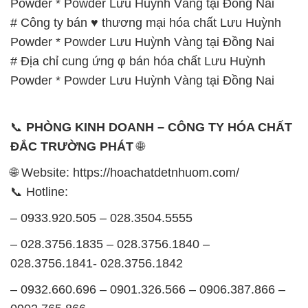
🌐 Website: https://hoachatdetnhuom.com/
📞 Hotline:
– 0933.920.505 – 028.3504.5555
– 028.3756.1835 – 028.3756.1840 –
028.3756.1841- 028.3756.1842
– 0932.660.696 – 0901.326.566 – 0906.387.866 –
0902.765.866
📧 Email: hoachat@dactruongphat.vn
GIỜ LÀM VIỆC TẠI CÔNG TY HÓA CHẤT ĐẮC
TRƯỜNG PHÁT
Thời gian làm việc
tại Hóa Chất Đắc Trường Phát
được tổ chức như sau:
Thứ 2 đến thứ 6: Buổi sáng: từ 8h đến 11h – Buổi
chiều: từ 12h30 đến 17h